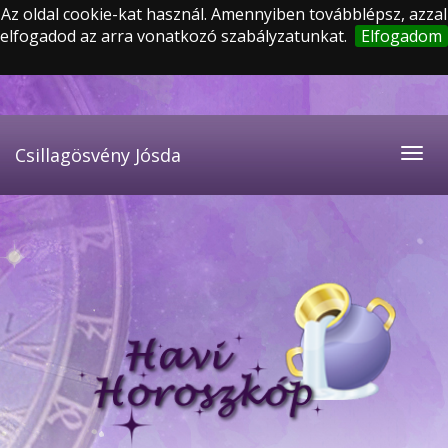
Az oldal cookie-kat használ. Amennyiben továbblépsz, azzal
elfogadod az arra vonatkozó szabályzatunkat.
Elfogadom
Csillagösvény Jósda
Togg
navig