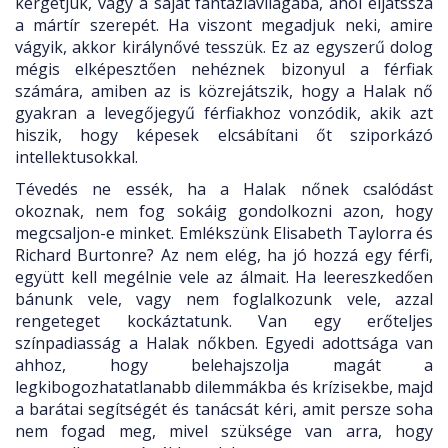
kergetjük, vagy a saját fantáziavilágába, ahol eljátssza
a mártír szerepét. Ha viszont megadjuk neki, amire
vágyik, akkor királynővé tesszük. Ez az egyszerű dolog
mégis elképesztően nehéznek bizonyul a férfiak
számára, amiben az is közrejátszik, hogy a Halak nő
gyakran a levegőjegyű férfiakhoz vonzódik, akik azt
hiszik, hogy képesek elcsábítani őt sziporkázó
intellektusokkal.
Tévedés ne essék, ha a Halak nőnek csalódást
okoznak, nem fog sokáig gondolkozni azon, hogy
megcsaljon-e minket. Emlékszünk Elisabeth Taylorra és
Richard Burtonre? Az nem elég, ha jó hozzá egy férfi,
együtt kell megélnie vele az álmait. Ha leereszkedően
bánunk vele, vagy nem foglalkozunk vele, azzal
rengeteget kockáztatunk. Van egy erőteljes
színpadiasság a Halak nőkben. Egyedi adottsága van
ahhoz, hogy belehajszolja magát a
legkibogozhatatlanabb dilemmákba és krízisekbe, majd
a barátai segítségét és tanácsát kéri, amit persze soha
nem fogad meg, mivel szüksége van arra, hogy