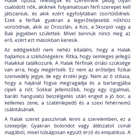
Halak típusa, feleségük és szerelmeik pedig olyan
csalódott nők, akiknek folyamatosan férfi szerepet kell
játszaniuk, és akik ezért egyfolytában zsörtölődnek.
Ezek a férfiak gyakran a legerőteljesebb nőkhöz
vonzódnak, akik az Oroszlán, a Kos, a Skorpió vagy a
Bak jegyében születtek. Mivel bennük nincs meg az
erő, ezért ezt másokban keresik.
Az eddigiekből nem nehéz kitalálni, hogy a Halak
hajlamos a szélsőségekre. Ritka, hogy semleges jellegű
Halakkal találkozunk. A Halak férfinak óriási szüksége
van arra, hogy megértsék. Ez nem az erőteljes fizikai
szenvedély jegye, de egy érzéki jegy. Nem az ő stílusa,
hogy a hajánál fogva megragadja és a barlangjába
cipeli a nőt. Sokkal jellemzőbb, hogy egy izgalmas,
baráti hangulatú beszélgetés után enged a jó bor, a
kellemes zene, a szaténlepedő és a szexi fehérnemű
csábításának.
A Halak szeret passzívnak lenni a szerelemben, ez a
szexepilje. Gyakran bolondot vagy áldozatot csinál
magából, mivel túlságosan együtt érző és empatikus. A