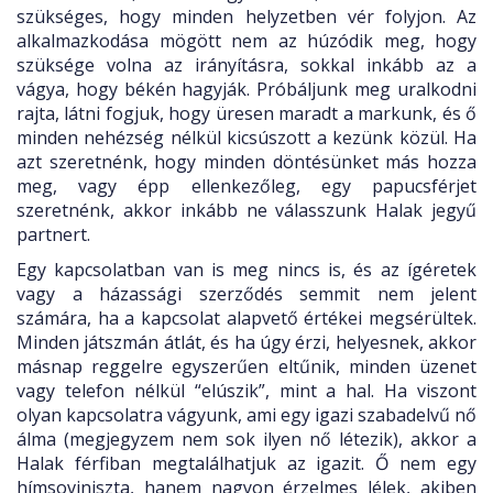
szükséges, hogy minden helyzetben vér folyjon. Az
alkalmazkodása mögött nem az húzódik meg, hogy
szüksége volna az irányításra, sokkal inkább az a
vágya, hogy békén hagyják. Próbáljunk meg uralkodni
rajta, látni fogjuk, hogy üresen maradt a markunk, és ő
minden nehézség nélkül kicsúszott a kezünk közül. Ha
azt szeretnénk, hogy minden döntésünket más hozza
meg, vagy épp ellenkezőleg, egy papucsférjet
szeretnénk, akkor inkább ne válasszunk Halak jegyű
partnert.
Egy kapcsolatban van is meg nincs is, és az ígéretek
vagy a házassági szerződés semmit nem jelent
számára, ha a kapcsolat alapvető értékei megsérültek.
Minden játszmán átlát, és ha úgy érzi, helyesnek, akkor
másnap reggelre egyszerűen eltűnik, minden üzenet
vagy telefon nélkül “elúszik”, mint a hal. Ha viszont
olyan kapcsolatra vágyunk, ami egy igazi szabadelvű nő
álma (megjegyzem nem sok ilyen nő létezik), akkor a
Halak férfiban megtalálhatjuk az igazit. Ő nem egy
hímsoviniszta, hanem nagyon érzelmes lélek, akiben