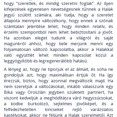
hogy “szeretlek, és mindig szeretni foglak”. Az ilyen
kifejezések egyenesen nevetségesnek tűnnek a Halak
jegyű szülött számára, aki tudja, hogy a szeretet
állapota mennyire változékony, hogy ennek a szónak
számtalan jelentése lehet, hogy minden relatív, és
érzelmi szempontból nem lehet bebiztosítani a jövőt.
Ha azonban eleget tudunk a világról és saját
magunkról ahhoz, hogy bele merjünk menni egy
folyamatosan változó kapcsolatba, akkor a Halakkal
való együttlét lehet minden kapcsolat közül a
leggyógyítóbb és legregenerálóbb hatású.
A lényeg az, hogy ne tiporjuk el az álmait, és soha ne
gondoljuk azt, hogy maximálisan értjük őt. Ha így
érezzük, biztos, hogy azonnal megváltozik majd. Ha
nem szeretjük a változásokat, inkább válasszunk egy
Bika vagy Oroszlán jegyben született partnert, ha
viszont kedveljük a meghódításra váró hegycsúcsokat,
a ködbe burkolózó, sejtelmes jövőképet, és a
felfedezhetetlen kincseket rejtő varázslatos
kastélyokat, akkor ne féljünk a Halak szerelmétől. Azt