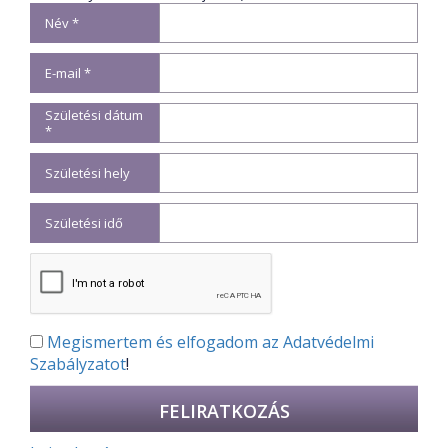
Név *
E-mail *
Születési dátum
*
Születési hely
Születési idő
Megismertem és elfogadom az
Adatvédelmi
Szabályzatot
!