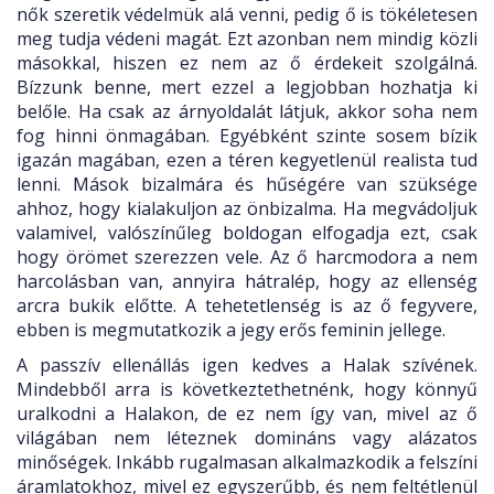
nők szeretik védelmük alá venni, pedig ő is tökéletesen
meg tudja védeni magát. Ezt azonban nem mindig közli
másokkal, hiszen ez nem az ő érdekeit szolgálná.
Bízzunk benne, mert ezzel a legjobban hozhatja ki
belőle. Ha csak az árnyoldalát látjuk, akkor soha nem
fog hinni önmagában. Egyébként szinte sosem bízik
igazán magában, ezen a téren kegyetlenül realista tud
lenni. Mások bizalmára és hűségére van szüksége
ahhoz, hogy kialakuljon az önbizalma. Ha megvádoljuk
valamivel, valószínűleg boldogan elfogadja ezt, csak
hogy örömet szerezzen vele. Az ő harcmodora a nem
harcolásban van, annyira hátralép, hogy az ellenség
arcra bukik előtte. A tehetetlenség is az ő fegyvere,
ebben is megmutatkozik a jegy erős feminin jellege.
A passzív ellenállás igen kedves a Halak szívének.
Mindebből arra is következtethetnénk, hogy könnyű
uralkodni a Halakon, de ez nem így van, mivel az ő
világában nem léteznek domináns vagy alázatos
minőségek. Inkább rugalmasan alkalmazkodik a felszíni
áramlatokhoz, mivel ez egyszerűbb, és nem feltétlenül