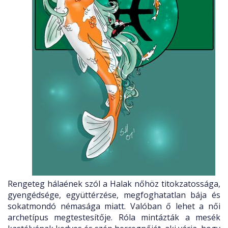
Rengeteg hálaének szól a Halak nőhöz titokzatossága,
gyengédsége, együttérzése, megfoghatatlan bája és
sokatmondó némasága miatt. Valóban ő lehet a női
archetípus megtestesítője. Róla mintázták a mesék