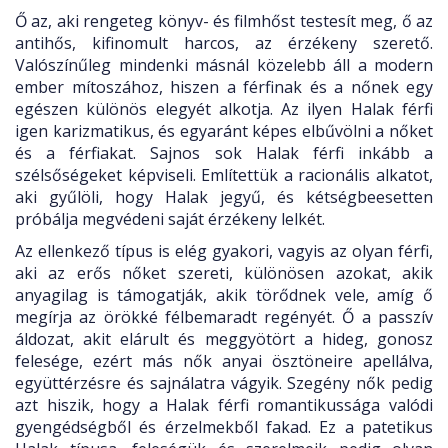
Ő az, aki rengeteg könyv- és filmhőst testesít meg, ő az
antihős, kifinomult harcos, az érzékeny szerető.
Valószínűleg mindenki másnál közelebb áll a modern
ember mítoszához, hiszen a férfinak és a nőnek egy
egészen különös elegyét alkotja. Az ilyen Halak férfi
igen karizmatikus, és egyaránt képes elbűvölni a nőket
és a férfiakat. Sajnos sok Halak férfi inkább a
szélsőségeket képviseli. Említettük a racionális alkatot,
aki gyűlöli, hogy Halak jegyű, és kétségbeesetten
próbálja megvédeni saját érzékeny lelkét.
Az ellenkező típus is elég gyakori, vagyis az olyan férfi,
aki az erős nőket szereti, különösen azokat, akik
anyagilag is támogatják, akik törődnek vele, amíg ő
megírja az örökké félbemaradt regényét. Ő a passzív
áldozat, akit elárult és meggyötört a hideg, gonosz
felesége, ezért más nők anyai ösztöneire apellálva,
együttérzésre és sajnálatra vágyik. Szegény nők pedig
azt hiszik, hogy a Halak férfi romantikussága valódi
gyengédségből és érzelmekből fakad. Ez a patetikus