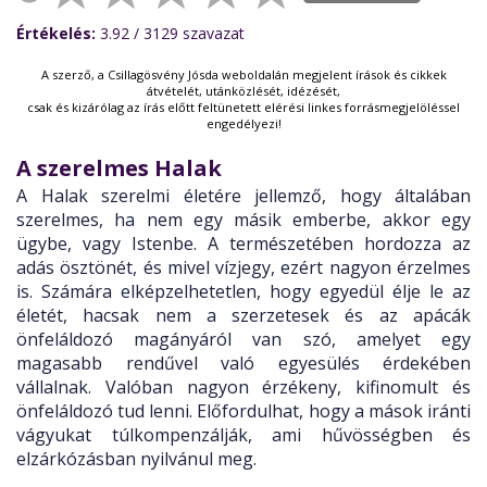
Értékelés:
3.92
/ 3129
szavazat
A szerző, a Csillagösvény Jósda weboldalán megjelent írások és cikkek
átvételét, utánközlését, idézését,
csak és kizárólag az írás előtt feltünetett elérési linkes forrásmegjelöléssel
engedélyezi!
A szerelmes Halak
A Halak szerelmi életére jellemző, hogy általában
szerelmes, ha nem egy másik emberbe, akkor egy
ügybe, vagy Istenbe. A természetében hordozza az
adás ösztönét, és mivel vízjegy, ezért nagyon érzelmes
is. Számára elképzelhetetlen, hogy egyedül élje le az
életét, hacsak nem a szerzetesek és az apácák
önfeláldozó magányáról van szó, amelyet egy
magasabb rendűvel való egyesülés érdekében
vállalnak. Valóban nagyon érzékeny, kifinomult és
önfeláldozó tud lenni. Előfordulhat, hogy a mások iránti
vágyukat túlkompenzálják, ami hűvösségben és
elzárkózásban nyilvánul meg.