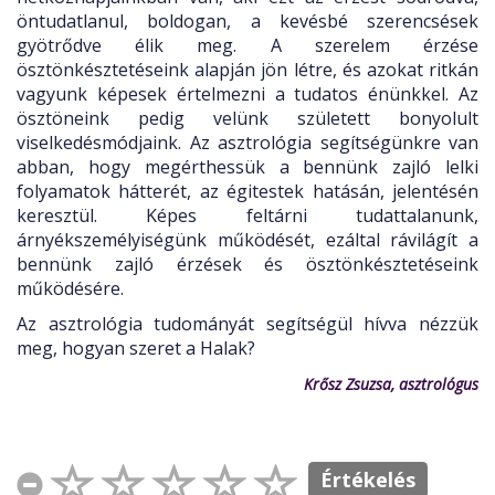
öntudatlanul, boldogan, a kevésbé szerencsések
gyötrődve élik meg. A szerelem érzése
ösztönkésztetéseink alapján jön létre, és azokat ritkán
vagyunk képesek értelmezni a tudatos énünkkel. Az
ösztöneink pedig velünk született bonyolult
viselkedésmódjaink. Az asztrológia segítségünkre van
abban, hogy megérthessük a bennünk zajló lelki
folyamatok hátterét, az égitestek hatásán, jelentésén
keresztül. Képes feltárni tudattalanunk,
árnyékszemélyiségünk működését, ezáltal rávilágít a
bennünk zajló érzések és ösztönkésztetéseink
működésére.
Az asztrológia tudományát segítségül hívva nézzük
meg, hogyan szeret a Halak?
Krősz Zsuzsa, asztrológus
Értékelés