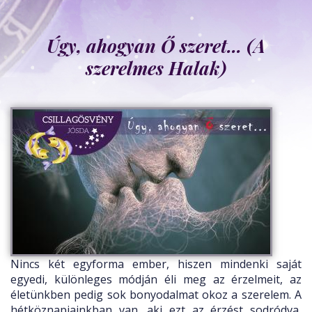
Úgy, ahogyan Ő szeret... (A
szerelmes Halak)
Nincs két egyforma ember, hiszen mindenki saját
egyedi, különleges módján éli meg az érzelmeit, az
életünkben pedig sok bonyodalmat okoz a szerelem. A
hétköznapjainkban van, aki ezt az érzést sodródva,