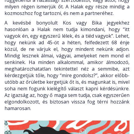
függetlenül a házassági szerződéstől, vagy attól, hogy
milyen régen ismerjük őt. A Halak egy része mindig a
kozmoszhoz fog tartozni, és nem a partneréhez.
A kevésbé bonyolult Kos vagy Bika jegyekhez
hasonlóan a Halak nem tudja kimondani, hogy “itt
vagyok én, egy egyszerű lélek, és a tiéd vagyok”. Lehet,
hogy nekünk ad 45-öt a héten, felfedezett 68 énje
közül, de ne várjuk el, hogy mindent nekünk adjon.
Mindig lesznek álmai, vágyai, amelyeket nem mond el
senkinek. Ha minden alkalommal, amikor álmodozó,
meghatározhatatlan tekintettel néz a semmibe, azt
kérdezgetjük tőle, hogy “mire gondolsz?”, akkor előbb-
utóbb az őrületbe kergetjük őt is, és magunkat is, mivel
soha nem fogunk kielégítő választ kapni kérdésünkre.
Az igazság az, hogy ő maga sem tudja, csak egyszerűen
elgondolkozott, és biztosan vissza fog térni hozzánk
hamarosan.