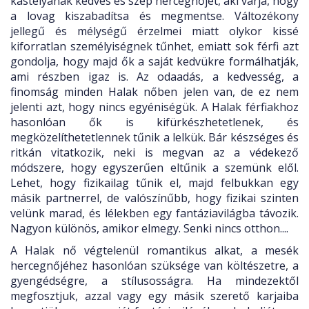
kastélyának kedves és szép hercegnőjét, aki várja, hogy
a lovag kiszabadítsa és megmentse. Változékony
jellegű és mélységű érzelmei miatt olykor kissé
kiforratlan személyiségnek tűnhet, emiatt sok férfi azt
gondolja, hogy majd ők a saját kedvükre formálhatják,
ami részben igaz is. Az odaadás, a kedvesség, a
finomság minden Halak nőben jelen van, de ez nem
jelenti azt, hogy nincs egyéniségük. A Halak férfiakhoz
hasonlóan ők is kifürkészhetetlenek, és
megközelíthetetlennek tűnik a lelkük. Bár készséges és
ritkán vitatkozik, neki is megvan az a védekező
módszere, hogy egyszerűen eltűnik a szemünk elől.
Lehet, hogy fizikailag tűnik el, majd felbukkan egy
másik partnerrel, de valószínűbb, hogy fizikai szinten
velünk marad, és lélekben egy fantáziavilágba távozik.
Nagyon különös, amikor elmegy. Senki nincs otthon....
A Halak nő végtelenül romantikus alkat, a mesék
hercegnőjéhez hasonlóan szüksége van költészetre, a
gyengédségre, a stílusosságra. Ha mindezektől
megfosztjuk, azzal vagy egy másik szerető karjaiba