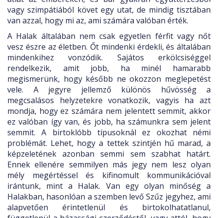
vagy szimpátiából követ egy utat, de mindig tisztában
van azzal, hogy mi az, ami számára valóban érték.
A Halak általában nem csak egyetlen férfit vagy nőt
vesz észre az életben. Őt mindenki érdekli, és általában
mindenkihez vonzódik. Sajátos erkölcsiséggel
rendelkezik, amit jobb, ha minél hamarabb
megismerünk, hogy később ne okozzon meglepetést
vele. A jegyre jellemző különös hűvösség a
megcsalásos helyzetekre vonatkozik, vagyis ha azt
mondja, hogy ez számára nem jelentett semmit, akkor
ez valóban így van, és jobb, ha számunkra sem jelent
semmit. A birtoklóbb típusoknál ez okozhat némi
problémát. Lehet, hogy a tettek szintjén hű marad, a
képzeletének azonban semmi sem szabhat határt.
Ennek ellenére semmilyen más jegy nem lesz olyan
mély megértéssel és kifinomult kommunikációval
irántunk, mint a Halak. Van egy olyan minőség a
Halakban, hasonlóan a szemben levő Szűz jegyhez, ami
alapvetően érintetlenül és birtokolhatatlanul,