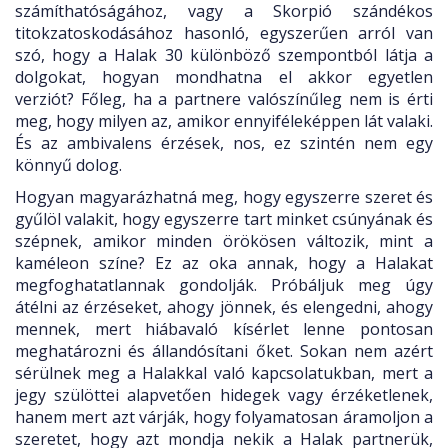
számíthatóságához, vagy a Skorpió szándékos
titokzatoskodásához hasonló, egyszerűen arról van
szó, hogy a Halak 30 különböző szempontból látja a
dolgokat, hogyan mondhatna el akkor egyetlen
verziót? Főleg, ha a partnere valószínűleg nem is érti
meg, hogy milyen az, amikor ennyiféleképpen lát valaki.
És az ambivalens érzések, nos, ez szintén nem egy
könnyű dolog.
Hogyan magyarázhatná meg, hogy egyszerre szeret és
gyűlöl valakit, hogy egyszerre tart minket csúnyának és
szépnek, amikor minden örökösen változik, mint a
kaméleon színe? Ez az oka annak, hogy a Halakat
megfoghatatlannak gondolják. Próbáljuk meg úgy
átélni az érzéseket, ahogy jönnek, és elengedni, ahogy
mennek, mert hiábavaló kísérlet lenne pontosan
meghatározni és állandósítani őket. Sokan nem azért
sérülnek meg a Halakkal való kapcsolatukban, mert a
jegy szülöttei alapvetően hidegek vagy érzéketlenek,
hanem mert azt várják, hogy folyamatosan áramoljon a
szeretet, hogy azt mondja nekik a Halak partnerük,