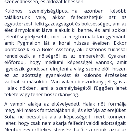
szenvedhessen, és áldozat lehessen.
Különös személyiségtípus.....Ha azonban később
találkozunk vele, akkor felfedezhetjük azt az
együttérzést, lelki gazdagságot és bölcsességet, ami az
élet árnyoldalát látva alakult ki benne, és ami sokkal
jelentőségteljesebb, mint a megformálatlan gyémánt,
amit Pygmalion lát a korai húszas éveiben. Ekkor
bontakozik ki a Bölcs Asszony, aki ösztönös tudással
rendelkezik a nőiségről és az emberekről. Gyakran
előfordul, hogy médiumi képességei vannak, amit
igyekszik gondosan elrejteni a világ szeme elől, hiszen
ez az adottság gyanakvást és különös érzéseket
válthat ki másokból. Van valami boszorkány jelleg is a
Halak nőkben, ami a személyiségétől függően lehet
fekete vagy fehér boszorkányság.
A vámpír alakja az eltévelyedett Halak nőt formálja
meg, aki mások fantáziájában él, és elszívja az erejüket.
Soha ne becsüljük alá a képességeit, mert könnyen
lehet, hogy csak nem akarja felfedni valódi adottságait.
Neptun egy erőteljes istenség, ha őt szeretjük, azzal az