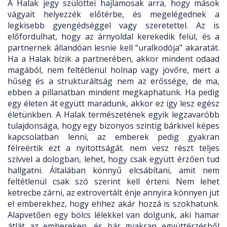
A Halak jegy szülöttei hajlamosak arra, hogy mások
vágyait helyezzék előtérbe, és megelégednek a
legkisebb gyengédséggel vagy szeretettel. Az is
előfordulhat, hogy az árnyoldal kerekedik felül, és a
partnernek állandóan lesnie kell “uralkodója” akaratát.
Ha a Halak bízik a partnerében, akkor mindent odaad
magából, nem feltétlenül holnap vagy jövőre, mert a
hűség és a strukturáltság nem az erőssége, de ma,
ebben a pillanatban mindent megkaphatunk. Ha pedig
egy életen át együtt maradunk, akkor ez így lesz egész
életünkben. A Halak természetének egyik legzavaróbb
tulajdonsága, hogy egy bizonyos szintig bárkivel képes
kapcsolatban lenni, az emberek pedig gyakran
félreértik ezt a nyitottságát. nem vesz részt teljes
szívvel a dologban, lehet, hogy csak együtt érzően tud
hallgatni. Általában könnyű elcsábítani, amit nem
feltétlenül csak szó szerint kell érteni. Nem lehet
ketrecbe zárni, az extrovertált énje annyira könnyen jut
el emberekhez, hogy ehhez akár hozzá is szokhatunk.
Alapvetően egy bölcs lélekkel van dolgunk, aki hamar
átlát az embereken, és bár gyakran együttérzésből