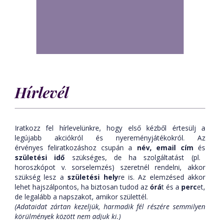
Hírlevél
Iratkozz fel hírlevelünkre, hogy első kézből értesülj a
legújabb akciókról és nyereményjátékokról. Az
érvényes feliratkozáshoz csupán a
név,
email cím
és
születési idő
szükséges, de ha szolgáltatást (pl.
horoszkópot v. sorselemzés) szeretnél rendelni, akkor
szükség lesz a
születési hely
re is. Az elemzésed akkor
lehet hajszálpontos, ha biztosan tudod az
órá
t és a
perc
et,
de legalább a napszakot, amikor születtél.
(Adataidat zártan kezeljük, harmadik fél részére semmilyen
körülmények között nem adjuk ki.)