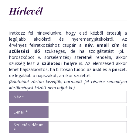
Hírlevél
Iratkozz fel hírlevelünkre, hogy első kézből értesülj a
legújabb akciókról és nyereményjátékokról. Az
érvényes feliratkozáshoz csupán a
név,
email cím
és
születési idő
szükséges, de ha szolgáltatást (pl.
horoszkópot v. sorselemzés) szeretnél rendelni, akkor
szükség lesz a
születési hely
re is. Az elemzésed akkor
lehet hajszálpontos, ha biztosan tudod az
órá
t és a
perc
et,
de legalább a napszakot, amikor születtél.
(Adataidat zártan kezeljük, harmadik fél részére semmilyen
körülmények között nem adjuk ki.)
Név *
E-mail *
Születési dátum
*