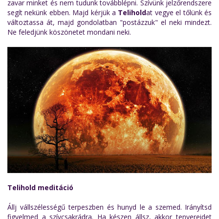
zavar minket és nem tudunk továbblépni. Szívünk jelzőrendszere
segít nekünk ebben. Majd kérjük a
Telihold
at vegye el tőlünk és
változtassa át, majd gondolatban "postázzuk" el neki mindezt.
Ne feledjünk köszönetet mondani neki.
Telihold meditáció
Állj vállszélességű terpeszben és hunyd le a szemed. Irányítsd
figyelmed a szívcsakrádra. Ha készen állsz, akkor tenyereidet