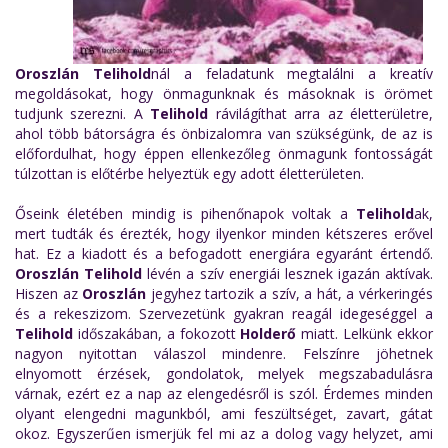
Oroszlán Telihold
nál a feladatunk megtalálni a kreatív
megoldásokat, hogy önmagunknak és másoknak is örömet
tudjunk szerezni. A
Telihold
rávilágíthat arra az életterületre,
ahol több bátorságra és önbizalomra van szükségünk, de az is
előfordulhat, hogy éppen ellenkezőleg önmagunk fontosságát
túlzottan is előtérbe helyeztük egy adott életterületen.
Őseink életében mindig is pihenőnapok voltak a
Telihold
ak,
mert tudták és érezték, hogy ilyenkor minden kétszeres erővel
hat. Ez a kiadott és a befogadott energiára egyaránt értendő.
Oroszlán Telihold
lévén a szív energiái lesznek igazán aktívak.
Hiszen az
Oroszlán
jegyhez tartozik a szív, a hát, a vérkeringés
és a rekeszizom. Szervezetünk gyakran reagál idegeséggel a
Telihold
időszakában, a fokozott
Holderő
miatt. Lelkünk ekkor
nagyon nyitottan válaszol mindenre. Felszínre jöhetnek
elnyomott érzések, gondolatok, melyek megszabadulásra
várnak, ezért ez a nap az elengedésről is szól. Érdemes minden
olyant elengedni magunkból, ami feszültséget, zavart, gátat
okoz. Egyszerűen ismerjük fel mi az a dolog vagy helyzet, ami