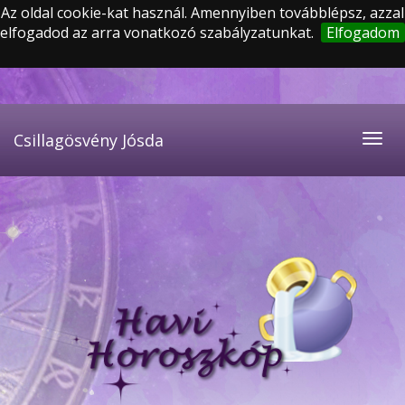
Az oldal cookie-kat használ. Amennyiben továbblépsz, azzal
elfogadod az arra vonatkozó szabályzatunkat.
Elfogadom
Csillagösvény Jósda
Togg
navig