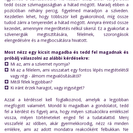
tedd össze szívmagasságban a hátad mögött. Maradj ebben a
pozícióban néhány percig, figyelmed maradjon a szíveden.
Kezdetlen lehet, hogy többször kell gyakorolnod, míg össze
tudod zárni a tenyereidet a hátad mögött. Annyira érintsd össze
kezeidet, amennyire megerőltetés nélkül sikerül. Ez a gyakorlat a
szívenergiák megtisztítására, félelmek, szorongások
elengedésére és a megbocsátásra hivatott.
Most nézz egy kicsit magadba és tedd fel magadnak és
próbálj válaszolni az alábbi kérdésekre:
Mi az, ami a szívemet nyomja?
Mi az a félelem, ami visszatart egy fontos lépés megtételétől
vagy régi - álmom megvalósításától?
Mitől félek legjobban?
Ki iránt érzek haragot, vagy irigységet?
Azzal a kérdéssel kell foglalkoznod, amelyik a legjobban
megfogott valamiért. Mondd ki magadban a gondolatot, tedd
fel a kérdést és figyelj arra, hogy milyen szituációkra emlékszel
vissza, milyen történeteket enged fel a tudatalattid. Menj
visszafelé az időben, akár gyermekkorodig, nézz rá minden
emlékre, ami az adott mondatra reakcióként felbukkan. Ne