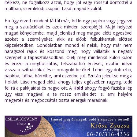
ítélkezz, ne foglalkozz azzal, hogy jól vagy rosszul döntöttél a
múltban, szemlélődj csupán! Lásd magad kívülről.
Ha úgy érzed mindent láttál már, írd le egy papírra vagy jegyezd
meg a szituációkat és azok minden szereplőjét. Majd helyezd
magad kényelembe, majd jelenítsd meg magad előtt egyesével
azokat a személyeket, akik az előbb felbukkantak előtted
képzeletedben. Gondolatban mondd el nekik, hogy már nem
haragszol rájuk és köszönd meg, hogy vállalták a negatív
szerepet a tapasztalásodban. Ölelj meg mindenkit külön-külön
és érezd a megbocsátás, felszabadító érzését, ezután idézd
vissza a szituációkat és csomagold be őket. Lehet egy dobozba,
papírba, lufiba, bármibe, ami eszedbe jut. Ezután jelenítsd meg a
Holdat. Lásd magad előtt, ahogy teljes egészében ragyog, tedd
fel rá a pakkjaidat és hagyd ott. A
Hold
ahogy fogyó fázisba lép
úgy viszi magával a te rossz emlékeidet is, ami helyére
megértés és megbocsátás tiszta energiái maradnak.