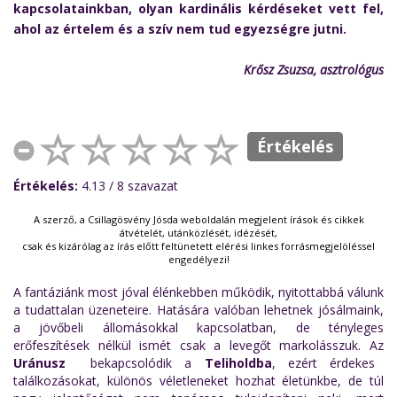
kapcsolatainkban, olyan kardinális kérdéseket vett fel,
ahol az értelem és a szív nem tud egyezségre jutni.
Krősz Zsuzsa, asztrológus
Értékelés
Értékelés:
4.13
/ 8
szavazat
A szerző, a Csillagösvény Jósda weboldalán megjelent írások és cikkek
átvételét, utánközlését, idézését,
csak és kizárólag az írás előtt feltünetett elérési linkes forrásmegjelöléssel
engedélyezi!
A fantáziánk most jóval élénkebben működik, nyitottabbá válunk
a tudattalan üzeneteire. Hatására valóban lehetnek jósálmaink,
a jövőbeli állomásokkal kapcsolatban, de tényleges
erőfeszítések nélkül ismét csak a levegőt markolásszuk. Az
Uránusz
bekapcsolódik a
Teliholdba
, ezért érdekes
találkozásokat, különös véletleneket hozhat életünkbe, de túl