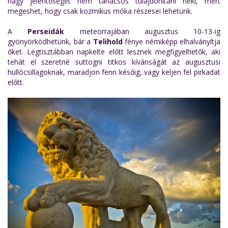
nagy jelentőséget nem tanácsos tulajdonítani neki, mert
megeshet, hogy csak kozmikus móka részesei lehetünk.
A
Perseidák
meteorrajában augusztus 10-13-ig
gyönyörködhetünk, bár a
Telihold
fénye némiképp elhalványítja
őket. Legtisztábban napkelte előtt lesznek megfigyelhetők, aki
tehát el szeretné suttogni titkos kívánságát az augusztusi
hullócsillagoknak, maradjon fenn későig, vagy keljen fel pirkadat
előtt.