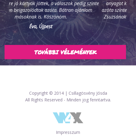
anyagot kaptam, melynek első kardinális pontjait,
azóta szinte szóról szóra ki tudtam pipálni. Köszönöm
Zsuzsának az elemzést és legközelebb a kártyát is ki
fogom próbálni.
Kiss Tímea, Budapest
TOVÁBBI VÉLEMÉNYEK
Copyright © 2014 |
Csillagösvény Jósda
All Rights Reserved - Minden jog fenntartva.
Impresszum