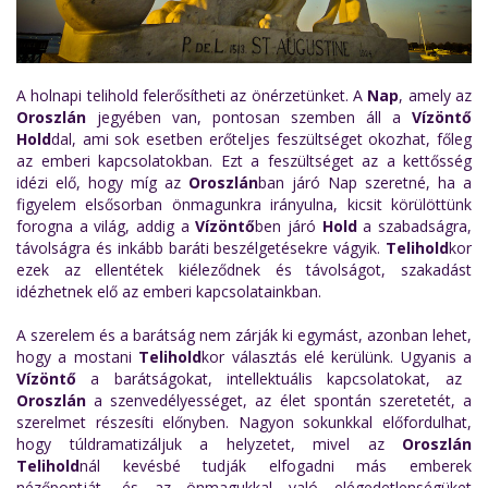
A holnapi telihold felerősítheti az önérzetünket. A
Nap
, amely az
Oroszlán
jegyében van, pontosan szemben áll a
Vízöntő
Hold
dal, ami sok esetben erőteljes feszültséget okozhat, főleg
az emberi kapcsolatokban. Ezt a feszültséget az a kettősség
idézi elő, hogy míg az
Oroszlán
ban járó Nap szeretné, ha a
figyelem elsősorban önmagunkra irányulna, kicsit körülöttünk
forogna a világ, addig a
Vízöntő
ben járó
Hold
a szabadságra,
távolságra és inkább baráti beszélgetésekre vágyik.
Telihold
kor
ezek az ellentétek kiéleződnek és távolságot, szakadást
idézhetnek elő az emberi kapcsolatainkban.
A szerelem és a barátság nem zárják ki egymást, azonban lehet,
hogy a mostani
Telihold
kor választás elé kerülünk. Ugyanis a
Vízöntő
a barátságokat, intellektuális kapcsolatokat, az
Oroszlán
a szenvedélyességet, az élet spontán szeretetét, a
szerelmet részesíti előnyben. Nagyon sokunkkal előfordulhat,
hogy túldramatizáljuk a helyzetet, mivel az
Oroszlán
Telihold
nál kevésbé tudják elfogadni más emberek
nézőpontját, és az önmagukkal való elégedetlenségüket