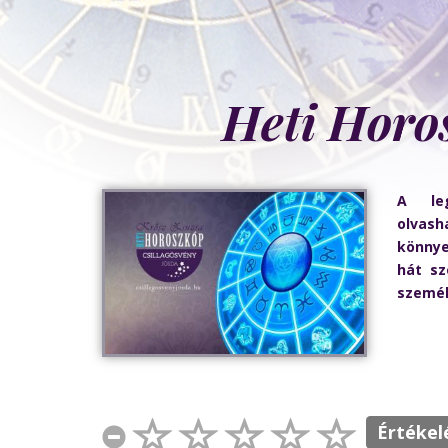
Heti Horos
A leg
olvash
könny
hát sz
személ
Értékel