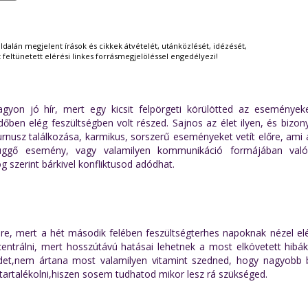
ldalán megjelent írások és cikkek átvételét, utánközlését, idézését,
tt feltünetett elérési linkes forrásmegjelöléssel engedélyezi!
on jó hír, mert egy kicsit felpörgeti körülötted az eseményeket
dőben elég feszültségben volt részed. Sajnos az élet ilyen, és bizon
nusz találkozása, karmikus, sorszerű eseményeket vetít előre, ami 
függő esemény, vagy valamilyen kommunikáció formájában való
szerint bárkivel konfliktusod adódhat.
ejére, mert a hét második felében feszültségterhes napoknak nézel e
ntrálni, mert hosszútávú hatásai lehetnek a most elkövetett hibák
edet,nem ártana most valamilyen vitamint szedned, hogy nagyobb b
 tartalékolni,hiszen sosem tudhatod mikor lesz rá szükséged.