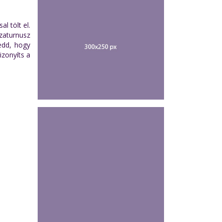
l tölt el.
Szaturnusz
edd, hogy
izonyíts a