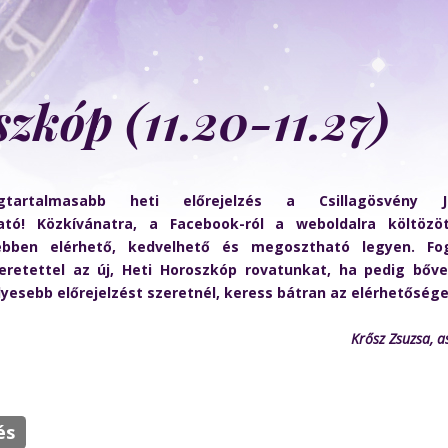
zkóp (11.20-11.27)
tartalmasabb heti előrejelzés a Csillagösvény J
ató! Közkívánatra, a Facebook-ról a weboldalra költözö
ebben elérhető, kedvelhető és megosztható legyen. Fo
eretettel az új, Heti Horoszkóp rovatunkat, ha pedig bőv
yesebb előrejelzést szeretnél, keress bátran az elérhetősége
Krősz Zsuzsa, a
és