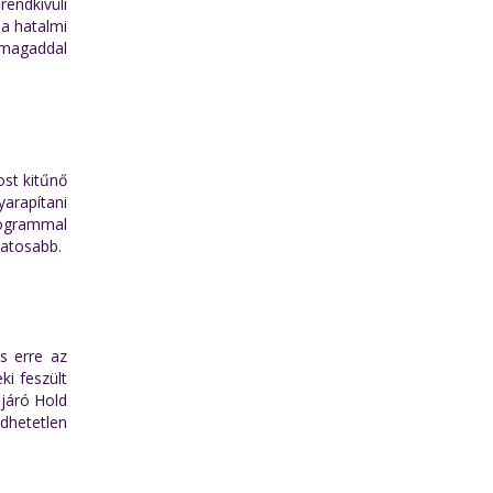
rendkívüli
 a hatalmi
 magaddal
ost kitűnő
yarapítani
rogrammal
vatosabb.
s erre az
ki feszült
 járó Hold
dhetetlen