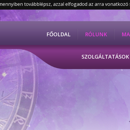
Amennyiben továbblépsz, azzal elfogadod az arra vonatkozó
FŐOLDAL
RÓLUNK
MA
SZOLGÁLTATÁSO