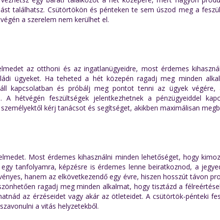
ást találhatsz. Csütörtökön és pénteken te sem úszod meg a feszül
tvégén a szerelem nem kerülhet el.
yelmedet az otthoni és az ingatlanügyeidre, most érdemes kihasznál
aládi ügyeket. Ha teheted a hét közepén ragadj meg minden alka
l áll kapcsolatban és próbálj meg pontot tenni az ügyek végére, 
. A hétvégén feszültségek jelentkezhetnek a pénzügyeiddel kapc
 személyektől kérj tanácsot és segítséget, akikben maximálisan megbí
gyelmedet. Most érdemes kihasználni minden lehetőséget, hogy kimoz
r egy tanfolyamra, képzésre is érdemes lenne beiratkoznod, a jegye
vényes, hanem az elkövetkezendő egy évre, hiszen hosszút távon pro
szönhetően ragadj meg minden alkalmat, hogy tisztázd a félreértése
atnád az érzéseidet vagy akár az ötleteidet. A csütörtök-pénteki fe
zavonulni a vitás helyzetekből.