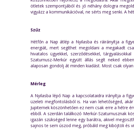
ötletek szempontjából és jó néhány dologra megold
vigyázz a kommunikációval, ne sérts meg senki. A hé
Szűz
Hétfőn a Nap átlép a Nyilasba és ráirányítja a fig
energiát, mert segíthet megoldani a megakadt cs
hivatalos ügyekkel, szerződésekkel, tárgyalásokka
Szaturnusz-Merkúr együtt állás segít neked ebben
alaposan gondolj át minden kiadást. Most csak olyan
Mérleg
A Nyilasba lépő Nap a kapcsolataidra irányítja a fi
üzeleti megfontolásból is. Ha van lehetőséged, aká
Jupiternek köszönhetően ez nem csak erre a hétre ér
ebből. A szerdán találkozó Merkúr-Szaturnusznak kö
igazán szükséged lenne egy barátra, akivel megoszth
sajnos te sem úszod meg, próbáld meg kiböjtöli és vis