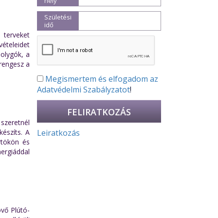
hely
Születési
idő
 terveket
ételeidet
bolygók, a
rengesz a
Megismertem és elfogadom az
Adatvédelmi Szabályzatot
!
szeretnél
Leiratkozás
készíts. A
rtökön és
ergiáddal
övő Plútó-