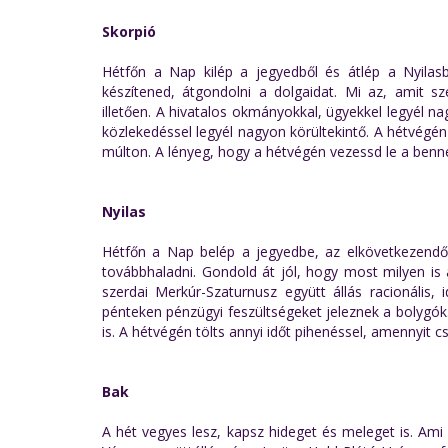
Skorpió
Hétfőn a Nap kilép a jegyedből és átlép a Nyilas
készítened, átgondolni a dolgaidat. Mi az, amit sz
illetően. A hivatalos okmányokkal, ügyekkel legyél na
közlekedéssel legyél nagyon körültekintő. A hétvég
múlton. A lényeg, hogy a hétvégén vezessd le a ben
Nyilas
Hétfőn a Nap belép a jegyedbe, az elkövetkezendő 
továbbhaladni. Gondold át jól, hogy most milyen is a
szerdai Merkúr-Szaturnusz együtt állás racionális,
pénteken pénzügyi feszültségeket jeleznek a bolygó
is. A hétvégén tölts annyi időt pihenéssel, amennyit c
Bak
A hét vegyes lesz, kapsz hideget és meleget is. Ami