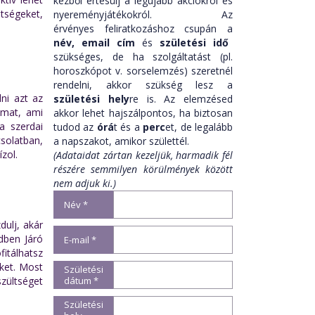
kézből értesülj a legújabb akciókról és
tségeket,
nyereményjátékokról. Az
érvényes feliratkozáshoz csupán a
név,
email cím
és
születési idő
szükséges, de ha szolgáltatást (pl.
horoszkópot v. sorselemzés) szeretnél
rendelni, akkor szükség lesz a
ni azt az
születési hely
re is. Az elemzésed
lmat, ami
akkor lehet hajszálpontos, ha biztosan
a szerdai
tudod az
órá
t és a
perc
et, de legalább
solatban,
a napszakot, amikor születtél.
zol.
(Adataidat zártan kezeljük, harmadik fél
részére semmilyen körülmények között
nem adjuk ki.)
Név *
dulj, akár
dben Járó
E-mail *
fitálhatsz
ket. Most
Születési
dátum *
szültséget
Születési