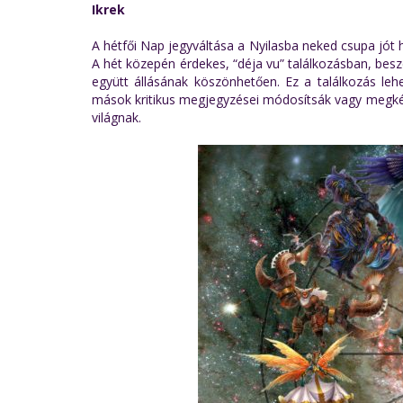
Ikrek
A hétfői Nap jegyváltása a Nyilasba neked csupa jót h
A hét közepén érdekes, “déja vu” találkozásban, bes
együtt állásának köszönhetően. Ez a találkozás le
mások kritikus megjegyzései módosítsák vagy megkérd
világnak.