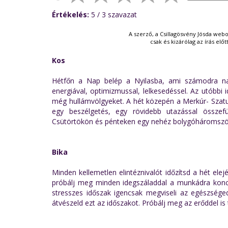
Értékelés:
5
/ 3
szavazat
A szerző, a Csillagösvény Jósda webo
csak és kizárólag az írás elő
Kos
Hétfőn a Nap belép a Nyilasba, ami számodra nagy
energiával, optimizmussal, lelkesedéssel. Az utóbbi i
még hullámvölgyeket. A hét közepén a Merkúr- Szatur
egy beszélgetés, egy rövidebb utazással össze
Csütörtökön és pénteken egy nehéz bolygóháromszög 
Bika
Minden kellemetlen elintéznivalót időzítsd a hét el
próbálj meg minden idegszáladdal a munkádra konce
stresszes időszak igencsak megviseli az egészség
átvészeld ezt az időszakot. Próbálj meg az erőddel is