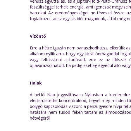
Vénusz együttállás, és a Jupiter-Hold-Plútó-Uránusz f
feszültséggel terhelt energia, ami igencsak megvisel
harcokat Az eredményességet ne téveszd össze az
foglalkozol, adsz egy kis időt magadnak, attól még n
Vízöntő
Erre a hétre igazán nem panaszkodhatsz, elkerülik az
alkalom nyílik arra, hogy egy kicsit önmagaddal fogla
vagy felfrissíteni a tudásod, erre ez az idősza
újjávarázsolhatod, ha pedig esetleg egyedül álló vag
Halak
A hétfői Nap jegyváltása a Nyilasban a karrieredre
életterületedre koncentrálnod, tegyél meg minden től
bolygó kapcsolódás viszont a pénzügyeidre hívja fel
hatására nem tudod féken tartani az álmodozásod
hétvégéről.