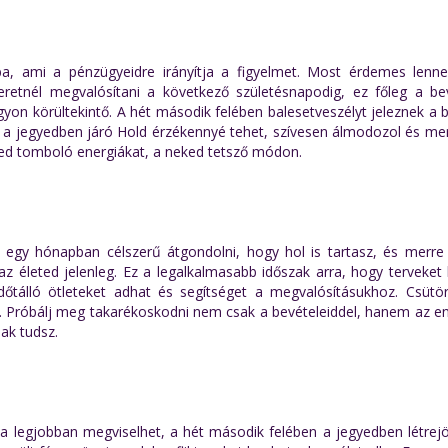
ba, ami a pénzügyeidre irányítja a figyelmet. Most érdemes lenne
eretnél megvalósítani a következő születésnapodig, ez főleg a bev
gyon körültekintő. A hét második felében balesetveszélyt jeleznek a 
én a jegyedben járó Hold érzékennyé tehet, szívesen álmodozol és me
ned tomboló energiákat, a neked tetsző módon.
egy hónapban célszerű átgondolni, hogy hol is tartasz, és merre 
z életed jelenleg. Ez a legalkalmasabb időszak arra, hogy terveket 
 időtálló ötleteket adhat és segítséget a megvalósításukhoz. Csütö
k. Próbálj meg takarékoskodni nem csak a bevételeiddel, hanem az en
sak tudsz.
 a legjobban megviselhet, a hét második felében a jegyedben létrej