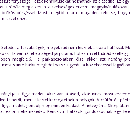
eszült fényszögei, ezek konfliktusokat hozhatnak az életedbe. Ez egy 
het. Próbáld meg elkerülni a szélsőséges érzelmi megnyilvánulásokat,
 örökös pörgéssel. Most a legtöbb, amit magadért tehetsz, hogy
em leszel önző.
 életedet a feszültségek, melyek rád nem lesznek akkora hatással. M
lkozz. Ha van rá lehetőséged járj utána, hol és mivel tudnád esetleg g
k éppen megfelelő. Ha párkapcsolatban élsz, akkor azt néhány p
y, most szinte bárkit meghódíthatsz. Egyedül a közlekedéssel legyél ó
 irányítja a figyelmedet. Akár van állásod, akár nincs most érdeme
ed telhetőt, mert sikerrel kecsegtetnek a bolygók. A csütörtök-pénte
 a figyelmedet, gondolj meg minden kiadást. A hétvégén a Skorpióban
at és a mehetnékedet. Rendkívüli hatások gondoskodnak egy fele