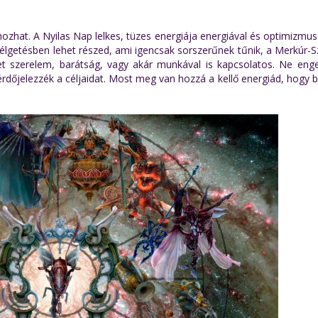
ozhat. A Nyilas Nap lelkes, tüzes energiája energiával és optimizmussa
zélgetésben lehet részed, ami igencsak sorszerűnek tűnik, a Merkúr-
het szerelem, barátság, vagy akár munkával is kapcsolatos. Ne eng
őjelezzék a céljaidat. Most meg van hozzá a kellő energiád, hogy b