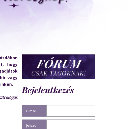
ósdában
tt, hogy
gadjátok
ebb vagy
inken.
Bejelentkezés
sztrológus
E-mail
Jelszó