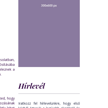
csolatban,
ósításába
jeleznek a
.
Hírlevél
rzed, hogy
kozásának
Iratkozz fel hírlevelünkre, hogy első
tív lehet