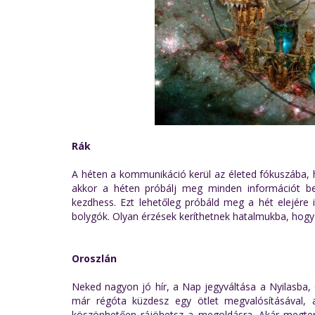
Rák
A héten a kommunikáció kerül az életed fókuszába, ha
akkor a héten próbálj meg minden információt be
kezdhess. Ezt lehetőleg próbáld meg a hét elejére i
bolygók. Olyan érzések keríthetnek hatalmukba, hogy 
Oroszlán
Neked nagyon jó hír, a Nap jegyváltása a Nyilasba, 
már régóta küzdesz egy ötlet megvalósításával, a
köszönhetően rájöhetsz a megoldásra. Akár megterv