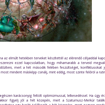
 az elmúlt hetekben terveket készítettél az elérendő céljaiddal kap
szerezni ezzel kapcsolatban, hogy mihamarabb a terveid megval
dőzíteni, mert a hét második felében feszültséget, konfliktusokat 
most mindent másképp csinálj, mint eddig, most szinte felőröl a rutin
egészen karácsonyig feltölt optimizmussal, lelkesedéssel. Ha úgy é
kkor figyelj jól a hét közepén, mert a Szaturnusz-Merkúr talál
ezhetsz egy baráti találkozót a hét közepére, mert nagyon produk