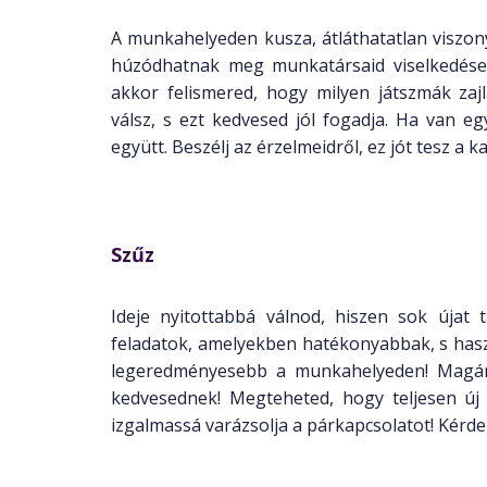
A munkahelyeden kusza, átláthatatlan viszony
húzódhatnak meg munkatársaid viselkedése m
akkor felismered, hogy milyen játszmák z
válsz, s ezt kedvesed jól fogadja. Ha van 
együtt. Beszélj az érzelmeidről, ez jót tesz a k
Szűz
Ideje nyitottabbá válnod, hiszen sok újat
feladatok, amelyekben hatékonyabbak, s hasz
legeredményesebb a munkahelyeden! Magáné
kedvesednek! Megteheted, hogy teljesen új
izgalmassá varázsolja a párkapcsolatot! Kérde