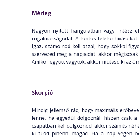
Mérleg
Nagyon nyitott hangulatban vagy, intézz e
rugalmasságodat. A fontos telefonhívásokat
Igaz, számolnod kell azzal, hogy sokkal fig
szervezed meg a napjaidat, akkor mégiscsak 
Amikor együtt vagytok, akkor mutasd ki az ö
Skorpió
Mindig jellemző rád, hogy maximális erőbeve
lenne, ha egyedül dolgoznál, hiszen csak a
csapatban kell dolgoznod, akkor számíts néh
ki tudd pihenni magad. Ha a nap végén be