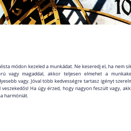
ista módon kezeled a munkádat. Ne keseredj el, ha nem si
gorú vagy magaddal, akkor teljesen elmehet a munkake
yesebb vagy. Jóval több kedvességre tartasz igényt szerelm
veszekedős! Ha úgy érzed, hogy nagyon feszült vagy, akko
 a harmóniát.