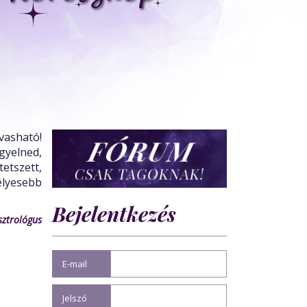
vasható!
gyelned,
tetszett,
lyesebb
Bejelentkezés
sztrológus
E-mail
Jelszó