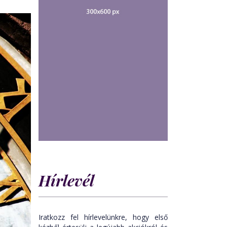
Hírlevél
Iratkozz fel hírlevelünkre, hogy első