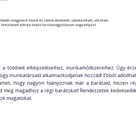
ldalán megjelent írások és cikkek átvételét, utánközlését, idézését,
tt feltünetett elérési linkes forrásmegjelöléssel engedélyezi!
 a többiek elképzeléseihez, munkamódszereihez. Úgy érz
azt, hogy munkatársaid alkalmazkodjanak hozzád! Ebből adódh
 lehet, hogy nagyon hiányoznak már a barátaid, hiszen ré
ívd meg magadhoz a régi barátokat! Rendezzetek kedvesedde
tok magatokat.