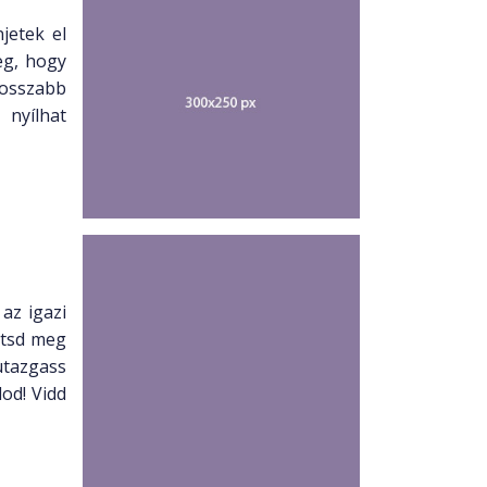
jetek el
eg, hogy
hosszabb
 nyílhat
az igazi
ntsd meg
utazgass
lod! Vidd