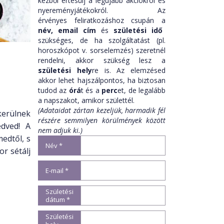
kézből értesülj a legújabb akciókról és
nyereményjátékokról. Az
érvényes feliratkozáshoz csupán a
név,
email cím
és
születési idő
szükséges, de ha szolgáltatást (pl.
horoszkópot v. sorselemzés) szeretnél
rendelni, akkor szükség lesz a
születési hely
re is. Az elemzésed
akkor lehet hajszálpontos, ha biztosan
tudod az
órá
t és a
perc
et, de legalább
a napszakot, amikor születtél.
(Adataidat zártan kezeljük, harmadik fél
kerülnek
részére semmilyen körülmények között
dved! A
nem adjuk ki.)
edtől, s
Név *
r sétálj
E-mail *
Születési
dátum *
Születési