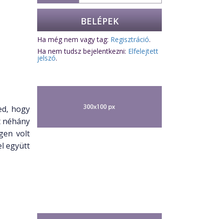
Ha még nem vagy tag:
Regisztráció
.
Ha nem tudsz bejelentkezni:
Elfelejtett
jelszó
.
ed, hogy
at néhány
gen volt
l együtt