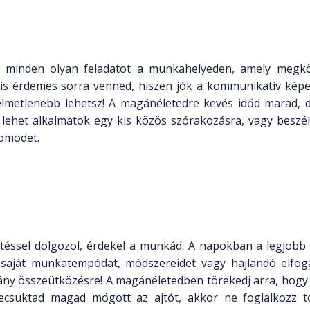
l minden olyan feladatot a munkahelyeden, amely megkö
 is érdemes sorra venned, hiszen jók a kommunikatív képe
yelmetlenebb lehetsz! A magánéletedre kevés időd marad, d
lehet alkalmatok egy kis közös szórakozásra, vagy beszél
römödet.
téssel dolgozol, érdekel a munkád. A napokban a legjobb 
 saját munkatempódat, módszereidet vagy hajlandó elfog
ány összeütközésre! A magánéletedben törekedj arra, hogy
csuktad magad mögött az ajtót, akkor ne foglalkozz 