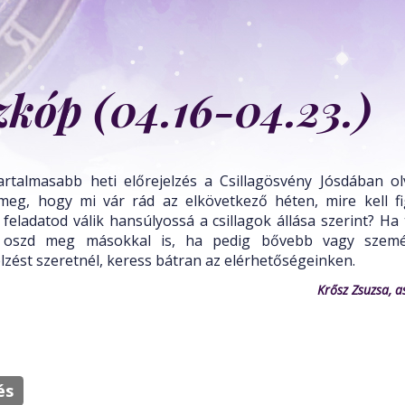
zkóp (04.16-04.23.)
artalmasabb heti előrejelzés a Csillagösvény Jósdában ol
eg, hogy mi vár rád az elkövetkező héten, mire kell fi
 feladatod válik hansúlyossá a csillagok állása szerint? Ha 
 oszd meg másokkal is, ha pedig bővebb vagy szemé
elzést szeretnél, keress bátran az elérhetőségeinken.
Krősz Zsuzsa, a
és