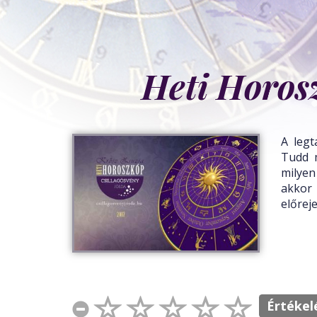
Heti Horos
A legt
Tudd m
milyen
akkor
előrej
Értékel