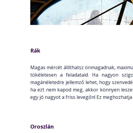
Rák
Magas mércét állíthatsz önmagadnak, maximal
tökéletesen a feladataid. Ha nagyon szi
magánéletedre jellemző lehet, hogy szenvedél
ha ezt nem kapod meg, akkor könnyen leszel 
egy jó nagyot a friss levegőn! Ez meghozhatja
Oroszlán