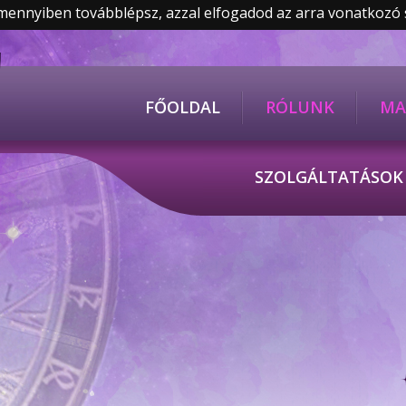
Amennyiben továbblépsz, azzal elfogadod az arra vonatkozó
FŐOLDAL
RÓLUNK
MA
SZOLGÁLTATÁSO