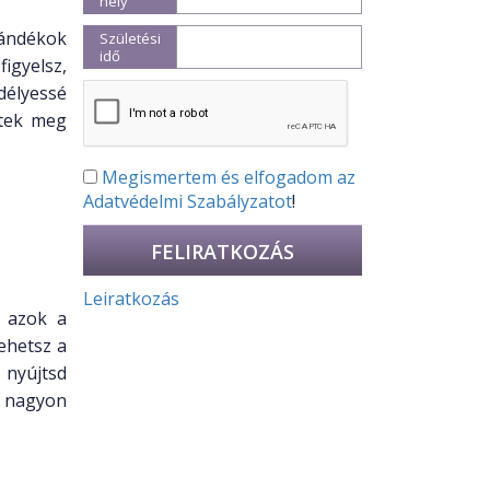
hely
zándékok
Születési
idő
igyelsz,
délyessé
ttek meg
Megismertem és elfogadom az
Adatvédelmi Szabályzatot
!
Leiratkozás
k azok a
ehetsz a
 nyújtsd
g nagyon