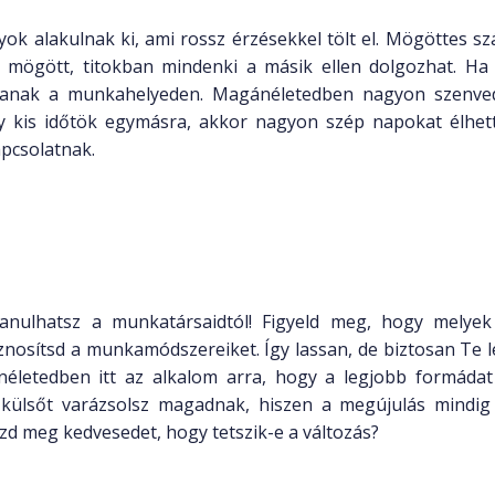
ok alakulnak ki, ami rossz érzésekkel tölt el. Mögöttes s
ögött, titokban mindenki a másik ellen dolgozhat. Ha f
ajlanak a munkahelyeden. Magánéletedben nagyon szenve
egy kis időtök egymásra, akkor nagyon szép napokat élhe
apcsolatnak.
 tanulhatsz a munkatársaidtól! Figyeld meg, hogy melye
nosítsd a munkamódszereiket. Így lassan, de biztosan Te l
letedben itt az alkalom arra, hogy a legjobb formádat
 külsőt varázsolsz magadnak, hiszen a megújulás mindi
zd meg kedvesedet, hogy tetszik-e a változás?