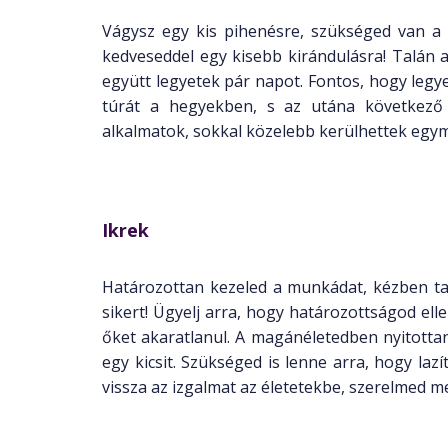
Vágysz egy kis pihenésre, szükséged van a
kedveseddel egy kisebb kirándulásra! Talán a
együtt legyetek pár napot. Fontos, hogy legy
túrát a hegyekben, s az utána következő 
alkalmatok, sokkal közelebb kerülhettek egy
Ikrek
Határozottan kezeled a munkádat, kézben tar
sikert! Ügyelj arra, hogy határozottságod ell
őket akaratlanul. A magánéletedben nyitottan
egy kicsit. Szükséged is lenne arra, hogy lazí
vissza az izgalmat az életetekbe, szerelmed m