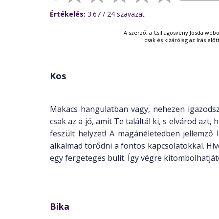
Értékelés:
3.67
/ 24
szavazat
A szerző, a Csillagösvény Jósda webo
csak és kizárólag az írás elő
Kos
Makacs hangulatban vagy, nehezen igazodsz
csak az a jó, amit Te találtál ki, s elvárod 
feszült helyzet! A magánéletedben jellemző
alkalmad törődni a fontos kapcsolatokkal. H
egy fergeteges bulit. Így végre kitombolhatjá
Bika