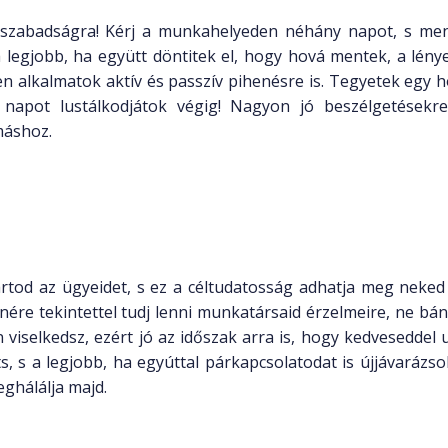
 szabadságra! Kérj a munkahelyeden néhány napot, s men
 legjobb, ha együtt döntitek el, hogy hová mentek, a lény
en alkalmatok aktív és passzív pihenésre is. Tegyetek egy 
napot lustálkodjátok végig! Nagyon jó beszélgetésekre
máshoz.
tod az ügyeidet, s ez a céltudatosság adhatja meg neked 
enére tekintettel tudj lenni munkatársaid érzelmeire, ne bá
 viselkedsz, ezért jó az időszak arra is, hogy kedveseddel 
ts, s a legjobb, ha egyúttal párkapcsolatodat is újjávarázso
eghálálja majd.