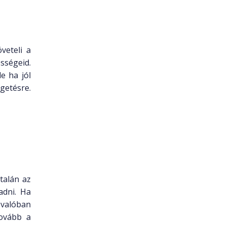
veteli a
sségeid.
e ha jól
getésre.
talán az
adni. Ha
 valóban
tovább a