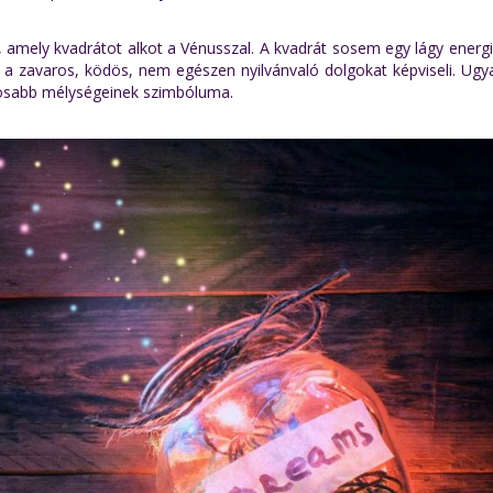
, amely kvadrátot alkot a Vénusszal. A kvadrát sosem egy lágy energ
ió, a zavaros, ködös, nem egészen nyilvánvaló dolgokat képviseli. Ug
tosabb mélységeinek szimbóluma.