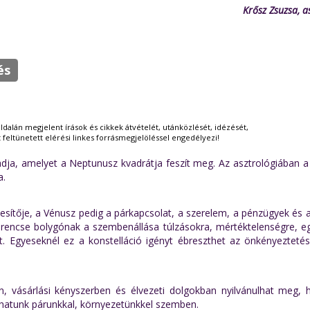
Krősz Zsuzsa, a
és
ldalán megjelent írások és cikkek átvételét, utánközlését, idézését,
tt feltünetett elérési linkes forrásmegjelöléssel engedélyezi!
adja, amelyet a Neptunusz kvadrátja feszít meg. Az asztrológiában 
a.
stesítője, a Vénusz pedig a párkapcsolat, a szerelem, a pénzügyek és
zerencse bolygónak a szembenállása túlzásokra, mértéktelenségre, e
ít. Egyeseknél ez a konstelláció igényt ébreszthet az önkényezteté
n, vásárlási kényszerben és élvezeti dolgokban nyilvánulhat meg,
zthatunk párunkkal, környezetünkkel szemben.