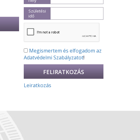
hely
Születési
idő
Megismertem és elfogadom az
Adatvédelmi Szabályzatot
!
Leiratkozás