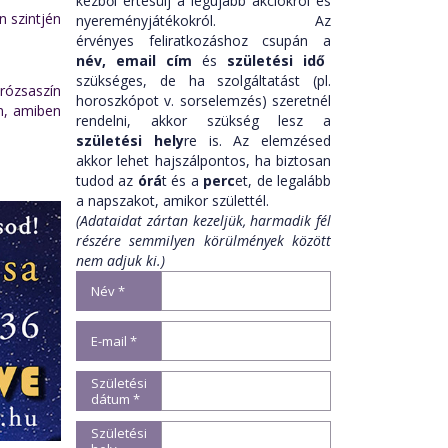
kézből értesülj a legújabb akciókról és
n szintjén
nyereményjátékokról. Az
érvényes feliratkozáshoz csupán a
név,
email cím
és
születési idő
szükséges, de ha szolgáltatást (pl.
rózsaszín
horoszkópot v. sorselemzés) szeretnél
en, amiben
rendelni, akkor szükség lesz a
születési hely
re is. Az elemzésed
akkor lehet hajszálpontos, ha biztosan
tudod az
órá
t és a
perc
et, de legalább
a napszakot, amikor születtél.
(Adataidat zártan kezeljük, harmadik fél
részére semmilyen körülmények között
nem adjuk ki.)
Név *
E-mail *
Születési
dátum *
Születési