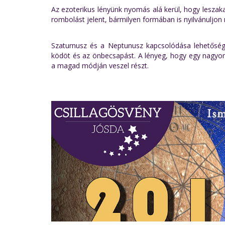
Az ezoterikus lényünk nyomás alá kerül, hogy leszaka
rombolást jelent, bármilyen formában is nyilvánuljon
Szaturnusz és a Neptunusz kapcsolódása lehetőséget
ködöt és az önbecsapást. A lényeg, hogy egy nagyon 
a magad módján veszel részt.