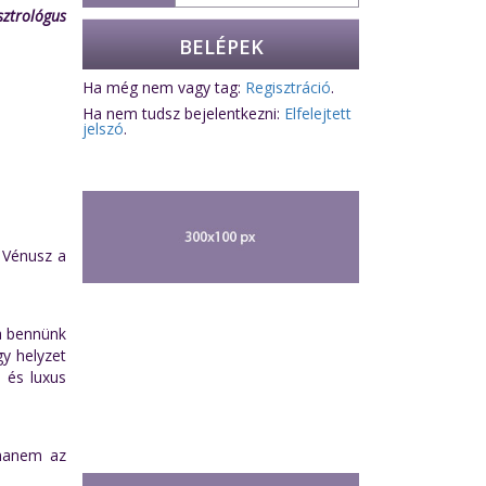
sztrológus
Ha még nem vagy tag:
Regisztráció
.
Ha nem tudsz bejelentkezni:
Elfelejtett
jelszó
.
a Vénusz a
 a bennünk
gy helyzet
s és luxus
 hanem az