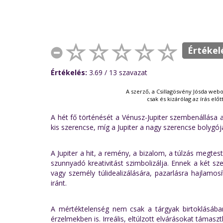
Értékel
Értékelés:
3.69
/ 13
szavazat
A szerző, a Csillagösvény Jósda webo
csak és kizárólag az írás elő
A hét fő történését a Vénusz-Jupiter szembenállása 
kis szerencse, míg a Jupiter a nagy szerencse bolygój
A Jupiter a hit, a remény, a bizalom, a túlzás megte
szunnyadó kreativitást szimbolizálja. Ennek a két s
vagy személy túlidealizálására, pazarlásra hajlamos
iránt.
A mértéktelenség nem csak a tárgyak birtoklásába
érzelmekben is. Irreális, eltúlzott elvárásokat támas