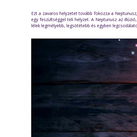
Ezt a zavaros helyzetet tovább fokozza a Neptunusz
egy feszültséggel teli helyzet. A Neptunusz az illúz
lélek legmélyebb, legsötétebb és egyben legcsodála