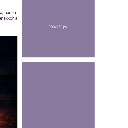
ia, hanem
yanakkor a