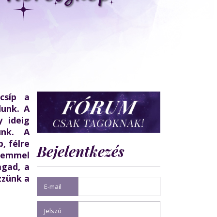
csíp a
dunk. A
y ideig
ünk. A
, félre
Bejelentkezés
szemmel
agad, a
zzünk a
E-mail
Jelszó