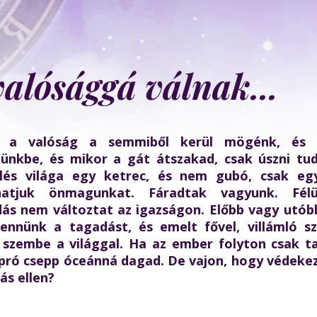
alósággá válnak...
 a valóság a semmiből kerül mögénk, és 
ünkbe, és mikor a gát átszakad, csak úszni tu
elés világa egy ketrec, és nem gubó, csak eg
hatjuk önmagunkat. Fáradtak vagyunk. Fél
ás nem változtat az igazságon. Előbb vagy utóbb
tennünk a tagadást, és emelt fővel, villámló 
 szembe a világgal. Ha az ember folyton csak t
pró csepp óceánná dagad. De vajon, hogy védeke
dás ellen?