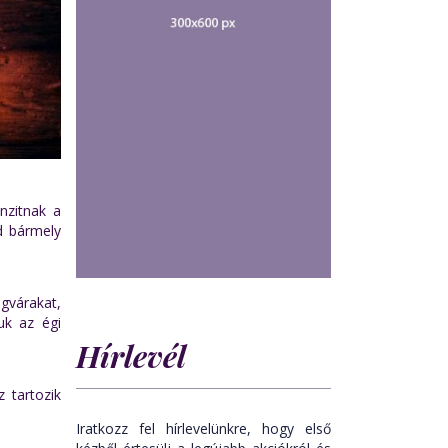
nzitnak a
d bármely
égvárakat,
uk az égi
Hírlevél
 tartozik
Iratkozz fel hírlevelünkre, hogy első