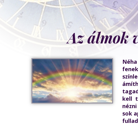
Az álmok v
Néha
fenek
színl
ámít
tagad
kell 
nézni
sok a
fulla