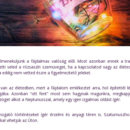
elmeneküljünk a fájdalmas valóság elől. Most azonban ennek a tra
etetti veled a rózsaszín szemüveget, ha a kapcsolatod vagy az élete
 eddig nem vetted észre a figyelmeztető jeleket.
van az életedben, mert a fájdalom emlékeztet arra, hol építettél l
világába. Azonban “ott fent” most sem hagynak magunkra, megkapj
zöget alkot a Neptunusszal, amely egy igen izgalmas oldást ígér.
mogató történéseket ígér érzelmi és anyagi téren is. Szaturnuszhoz
l vihetjük az Úton.