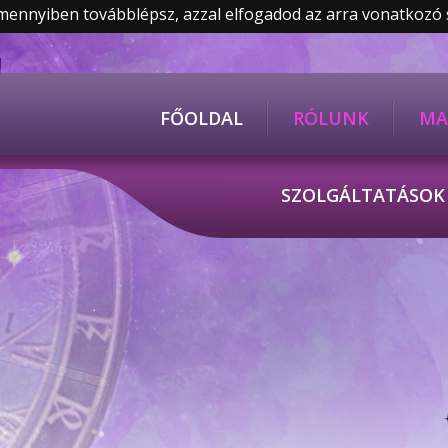
Amennyiben továbblépsz, azzal elfogadod az arra vonatkozó
FŐOLDAL
RÓLUNK
MA
SZOLGÁLTATÁSO