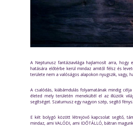
A Neptunusz fantáziavilága hajlamosít arra, hogy 
hatására előtérbe kerül mindaz amitől félsz és lev
területe nem a valóságos alapokon nyugszik, vagy, ha
A csalódás, kiábárndulás folyamatának mindig célja 
életed mely területén menekültél el az illúziók 
segítséget. Szaturnusz egy nagyon szép, segítő fénys
E két bolygó között létrejövő kapcsolat segítő, tá
mindaz, ami VALÓDI, ami IDŐTÁLLÓ, bátran magunkka