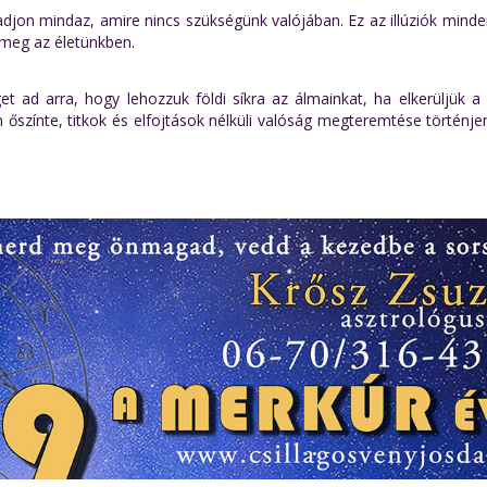
djon mindaz, amire nincs szükségünk valójában. Ez az illúziók minde
 meg az életünkben.
 ad arra, hogy lehozzuk földi síkra az álmainkat, ha elkerüljük a 
őszínte, titkok és elfojtások nélküli valóság megteremtése történj