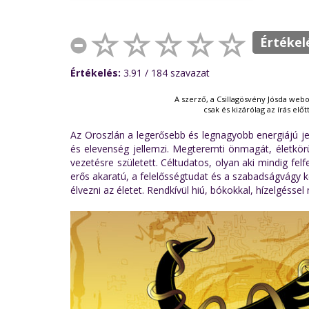
Értékel
Értékelés:
3.91
/ 184
szavazat
A szerző, a Csillagösvény Jósda webo
csak és kizárólag az írás elő
Az Oroszlán a legerősebb és legnagyobb energiájú jeg
és elevenség jellemzi. Megteremti önmagát, életkörül
vezetésre született. Céltudatos, olyan aki mindig fel
erős akaratú, a felelősségtudat és a szabadságvágy ke
élvezni az életet. Rendkívül hiú, bókokkal, hízelgéssel