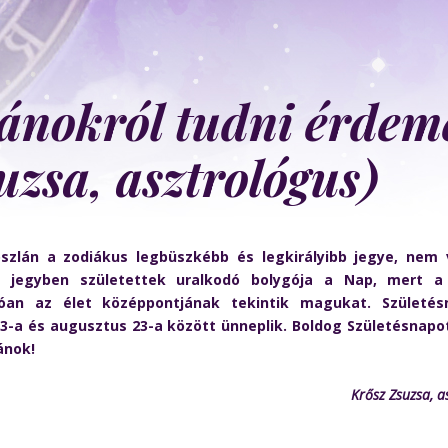
lánokról tudni érdem
uzsa, asztrológus)
szlán a zodiákus legbüszkébb és legkirályibb jegye, nem v
e jegyben születettek uralkodó bolygója a Nap, mert 
óan az élet középpontjának tekintik magukat. Születés
 23-a és augusztus 23-a között ünneplik. Boldog Születésnap
ánok!
Krősz Zsuzsa, a