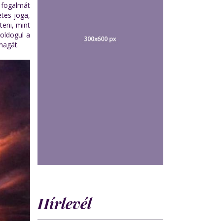
ő fogalmát
etes joga,
eni, mint
boldogul a
magát.
Hírlevél