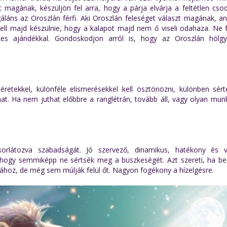
zt magának, készüljön fel arra, hogy a párja elvárja a feltétlen cso
áláns az Oroszlán férfi. Aki Oroszlán feleséget választ magának, a
kell majd készülnie, hogy a kalapot majd nem ő viseli odahaza. Ne f
ékes ajándékkal. Gondoskodjon arról is, hogy az Oroszlán hölg
éretekkel, különféle elismerésekkel kell ösztönözni, különben sért
hat. Ha nem juthat előbbre a ranglétrán, tovább áll, vagy olyan mun
orlátozva szabadságát. Jó szervező, dinamikus, hatékony és vá
, hogy semmiképp ne sértsék meg a büszkeségét. Azt szereti, ha beo
ához, de még sem múlják felül őt. Nagyon fogékony a hízelgésre.