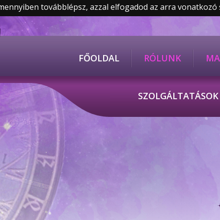
Amennyiben továbblépsz, azzal elfogadod az arra vonatkozó
FŐOLDAL
RÓLUNK
MA
SZOLGÁLTATÁSO