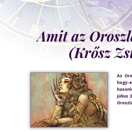
Amit az Orosz
(Krősz Zs
Az Oro
hogy-
hasonl
július
Oroszl