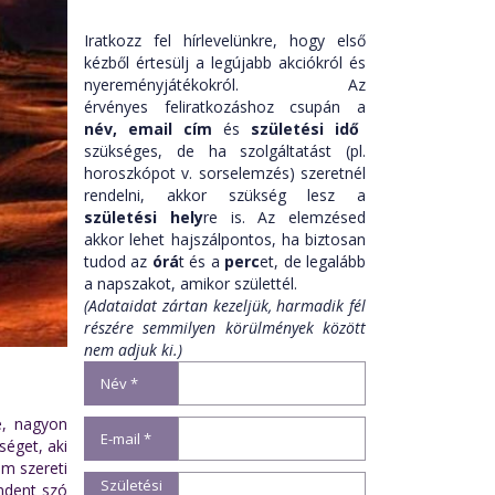
Iratkozz fel hírlevelünkre, hogy első
kézből értesülj a legújabb akciókról és
nyereményjátékokról. Az
érvényes feliratkozáshoz csupán a
név,
email cím
és
születési idő
szükséges, de ha szolgáltatást (pl.
horoszkópot v. sorselemzés) szeretnél
rendelni, akkor szükség lesz a
születési hely
re is. Az elemzésed
akkor lehet hajszálpontos, ha biztosan
tudod az
órá
t és a
perc
et, de legalább
a napszakot, amikor születtél.
(Adataidat zártan kezeljük, harmadik fél
részére semmilyen körülmények között
nem adjuk ki.)
Név *
e, nagyon
E-mail *
séget, aki
em szereti
Születési
ndent szó