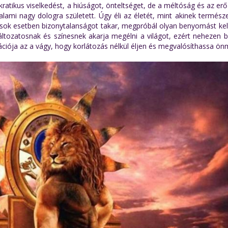
ratikus viselkedést, a hiúságot, önteltséget, de a méltóság és az er
alami nagy dologra született. Úgy éli az életét, mint akinek termész
ok esetben bizonytalanságot takar, megpróbál olyan benyomást kelt
Változatosnak és színesnek akarja megélni a világot, ezért nehezen 
ációja az a vágy, hogy korlátozás nélkül éljen és megvalósíthassa ön