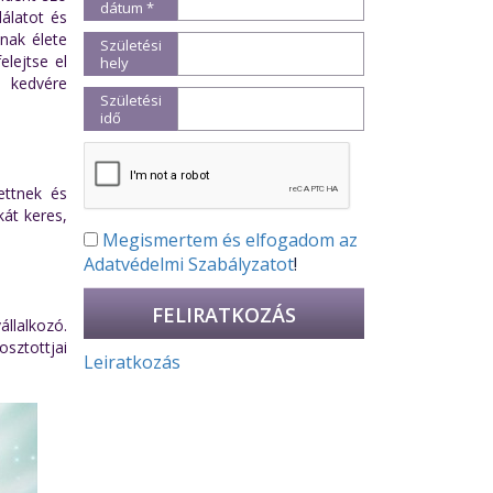
dátum *
dálatot és
nnak élete
Születési
elejtse el
hely
y kedvére
Születési
idő
ettnek és
kát keres,
Megismertem és elfogadom az
Adatvédelmi Szabályzatot
!
llalkozó.
sztottjai
Leiratkozás