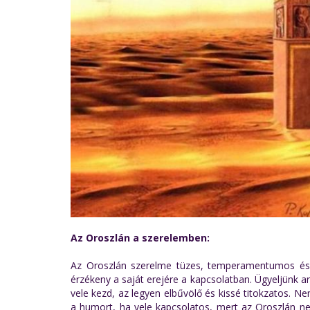
Az Oroszlán a szerelemben:
Az Oroszlán szerelme tüzes, temperamentumos és j
érzékeny a saját erejére a kapcsolatban. Ügyeljünk ar
vele kezd, az legyen elbűvölő és kissé titokzatos. N
a humort, ha vele kapcsolatos, mert az Oroszlán ne