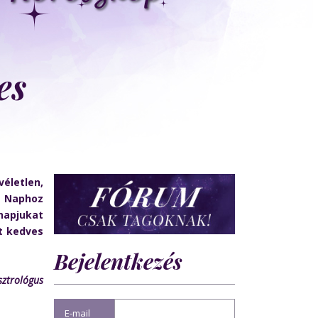
es
életlen,
a Naphoz
napjukat
ot kedves
Bejelentkezés
sztrológus
E-mail