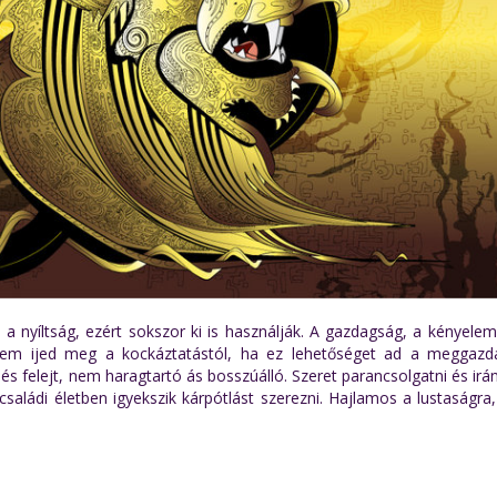
 a nyíltság, ezért sokszor ki is használják. A gazdagság, a kényel
 Nem ijed meg a kockáztatástól, ha ez lehetőséget ad a meggazd
 felejt, nem haragtartó ás bosszúálló. Szeret parancsolgatni és irán
saládi életben igyekszik kárpótlást szerezni. Hajlamos a lustaságra,