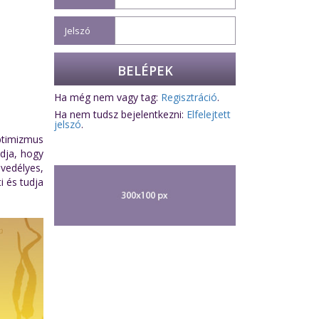
Jelszó
Ha még nem vagy tag:
Regisztráció
.
Ha nem tudsz bejelentkezni:
Elfelejtett
jelszó
.
optimizmus
udja, hogy
nvedélyes,
i és tudja