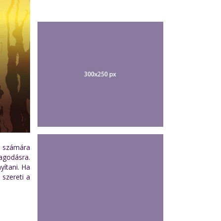
em számára
agodásra.
yítani. Ha
 szereti a