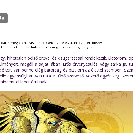
és
ldalán megjelent írások és cikkek átvételét, utánközlését, idézését,
tt feltünetett elérési linkes forrásmegjelöléssel engedélyezi!
y, hihetetlen belső erővel és kisugárzással rendelkezik. Életöröm, 
ményeit, megáll a saját lábán. Erős érvényesülési vágy sarkallja, t
felé tör. Van benne elég bátorság és bizalom az élettel szemben. Sze
llő egyensúlyban van nála. Kitűnő szervező, vezető egyéniség. Szeret
 mindent el lehet érni nála.