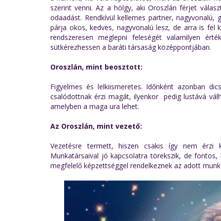
szerint venni. Az a hölgy, aki Oroszlán férjet válas
odaadást. Rendkívül kellemes partner, nagyvonalú, g
párja okos, kedves, nagyvonalú lesz, de arra is fel 
rendszeresen meglepni feleségét valamilyen ért
sütkérezhessen a baráti társaság középpontjában.
Oroszlán, mint beosztott:
Figyelmes és lelkiismeretes. Időnként azonban dics
csalódottnak érzi magát, ilyenkor pedig lustává vál
amelyben a maga ura lehet.
Az Oroszlán, mint vezető:
Vezetésre termett, hiszen csakis így nem érzi k
Munkatársaival jó kapcsolatra törekszik, de fontos
megfelelő képzettséggel rendelkeznek az adott munk