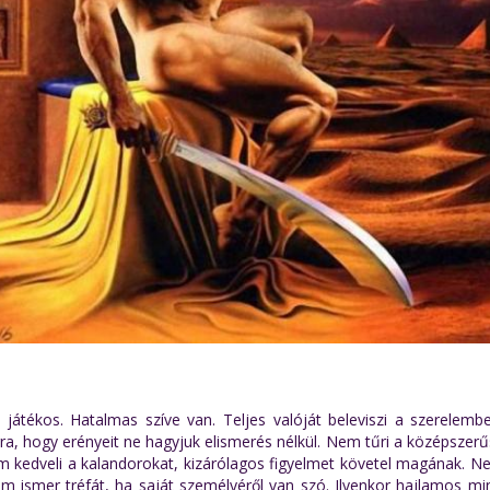
átékos. Hatalmas szíve van. Teljes valóját beleviszi a szerelemb
ra, hogy erényeit ne hagyjuk elismerés nélkül. Nem tűri a középszerű
em kedveli a kalandorokat, kizárólagos figyelmet követel magának. N
m ismer tréfát, ha saját személyéről van szó. Ilyenkor hajlamos mi