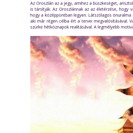
Az Oroszlán az a jegy, amihez a büszkeséget, arisztok
is társítják. Az Oroszlánnak az az életérzése, hogy v
hogy a középpontban legyen. Látszólagos önuralma s
aki már régen célba ért a tervei megvalósításával. 
szürke hétköznapok realitásával. A legmélyebb motiv