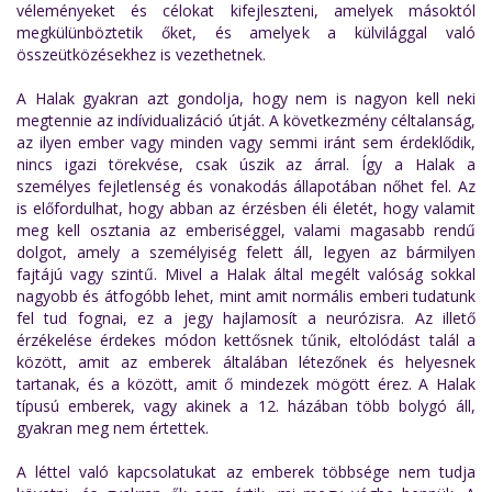
véleményeket és célokat kifejleszteni, amelyek másoktól
megkülünböztetik őket, és amelyek a külvilággal való
összeütközésekhez is vezethetnek.
A Halak gyakran azt gondolja, hogy nem is nagyon kell neki
megtennie az indívidualizáció útját. A következmény céltalanság,
az ilyen ember vagy minden vagy semmi iránt sem érdeklődik,
nincs igazi törekvése, csak úszik az árral. Így a Halak a
személyes fejletlenség és vonakodás állapotában nőhet fel. Az
is előfordulhat, hogy abban az érzésben éli életét, hogy valamit
meg kell osztania az emberiséggel, valami magasabb rendű
dolgot, amely a személyiség felett áll, legyen az bármilyen
fajtájú vagy szintű. Mivel a Halak által megélt valóság sokkal
nagyobb és átfogóbb lehet, mint amit normális emberi tudatunk
fel tud fognai, ez a jegy hajlamosít a neurózisra. Az illető
érzékelése érdekes módon kettősnek tűnik, eltolódást talál a
között, amit az emberek általában létezőnek és helyesnek
tartanak, és a között, amit ő mindezek mögött érez. A Halak
típusú emberek, vagy akinek a 12. házában több bolygó áll,
gyakran meg nem értettek.
A léttel való kapcsolatukat az emberek többsége nem tudja