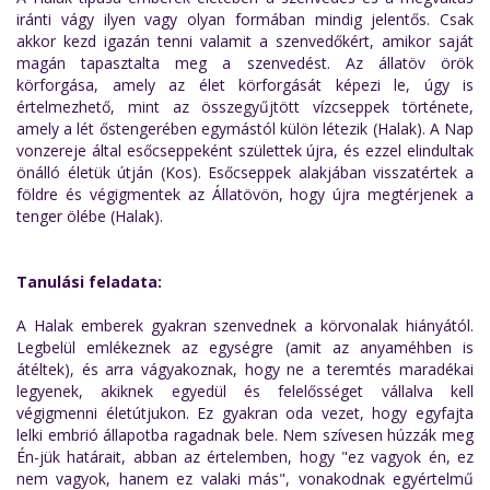
iránti vágy ilyen vagy olyan formában mindig jelentős. Csak
akkor kezd igazán tenni valamit a szenvedőkért, amikor saját
magán tapasztalta meg a szenvedést. Az állatöv örök
körforgása, amely az élet körforgását képezi le, úgy is
értelmezhető, mint az összegyűjtött vízcseppek története,
amely a lét őstengerében egymástól külön létezik (Halak). A Nap
vonzereje által esőcseppeként születtek újra, és ezzel elindultak
önálló életük útján (Kos). Esőcseppek alakjában visszatértek a
földre és végigmentek az Állatövön, hogy újra megtérjenek a
tenger ölébe (Halak).
Tanulási feladata:
A Halak emberek gyakran szenvednek a körvonalak hiányától.
Legbelül emlékeznek az egységre (amit az anyaméhben is
átéltek), és arra vágyakoznak, hogy ne a teremtés maradékai
legyenek, akiknek egyedül és felelősséget vállalva kell
végigmenni életútjukon. Ez gyakran oda vezet, hogy egyfajta
lelki embrió állapotba ragadnak bele. Nem szívesen húzzák meg
Én-jük határait, abban az értelemben, hogy "ez vagyok én, ez
nem vagyok, hanem ez valaki más", vonakodnak egyértelmű