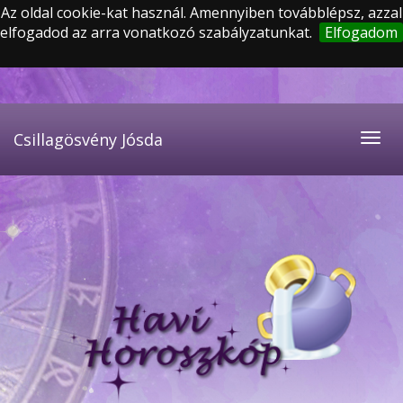
Az oldal cookie-kat használ. Amennyiben továbblépsz, azzal
elfogadod az arra vonatkozó szabályzatunkat.
Elfogadom
Csillagösvény Jósda
Togg
navig