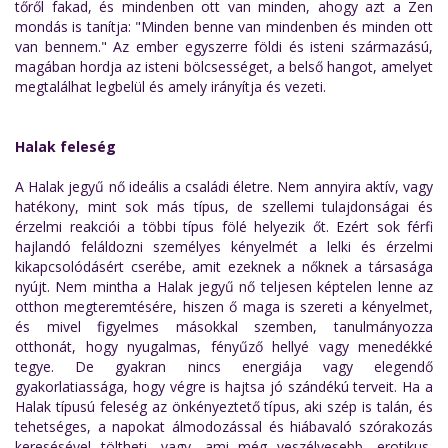
tőről fakad, és mindenben ott van minden, ahogy azt a Zen
mondás is tanítja: "Minden benne van mindenben és minden ott
van bennem." Az ember egyszerre földi és isteni származású,
magában hordja az isteni bölcsességet, a belső hangot, amelyet
megtalálhat legbelül és amely irányítja és vezeti.
Halak feleség
A Halak jegyű nő ideális a családi életre. Nem annyira aktív, vagy
hatékony, mint sok más típus, de szellemi tulajdonságai és
érzelmi reakciói a többi típus fölé helyezik őt. Ezért sok férfi
hajlandó feláldozni személyes kényelmét a lelki és érzelmi
kikapcsolódásért cserébe, amit ezeknek a nőknek a társasága
nyújt. Nem mintha a Halak jegyű nő teljesen képtelen lenne az
otthon megteremtésére, hiszen ő maga is szereti a kényelmet,
és mivel figyelmes másokkal szemben, tanulmányozza
otthonát, hogy nyugalmas, fényűző hellyé vagy menedékké
tegye. De gyakran nincs energiája vagy elegendő
gyakorlatiassága, hogy végre is hajtsa jó szándékú terveit. Ha a
Halak típusú feleség az önkényeztető típus, aki szép is talán, és
tehetséges, a napokat álmodozással és hiábavaló szórakozás
keresésével töltheti, vagy, ami még veszélyesebb, erotikus,