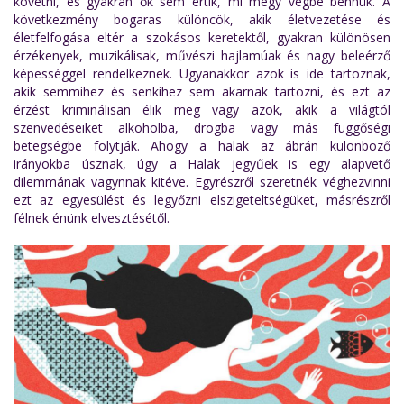
követni, és gyakran ők sem értik, mi megy végbe bennük. A
következmény bogaras különcök, akik életvezetése és
életfelfogása eltér a szokásos keretektől, gyakran különösen
érzékenyek, muzikálisak, művészi hajlamúak és nagy beleérző
képességgel rendelkeznek. Ugyanakkor azok is ide tartoznak,
akik semmihez és senkihez sem akarnak tartozni, és ezt az
érzést kriminálisan élik meg vagy azok, akik a világtól
szenvedéseiket alkoholba, drogba vagy más függőségi
betegségbe folytják. Ahogy a halak az ábrán különböző
irányokba úsznak, úgy a Halak jegyűek is egy alapvető
dilemmának vagynnak kitéve. Egyrészről szeretnék véghezvinni
ezt az egyesülést és legyőzni elszigeteltségüket, másrészről
félnek énünk elvesztésétől.