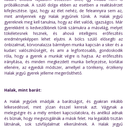
próbálkoznak. A szülő dolga ebben az esetben a realitásérzet
kifejlesztése. Igaz, hogy az élet nehéz, de feleannyira sem az,
mint amilyennek egy Halak jegyűnek tűnik. A Halak jegyű
gyereknek meg kell tanulnia, hogy az élet valódi, igazságos. Már
gyerekként is kedvezőbbnek tűnik számukra a másvilág, melyet
tökéletesnek hisznek, és ahová intelligens erőfeszítés
eredményeképpen lehet eljutni. A bölcs szülő elősegíti az
önbizalmat, körvonalazza bármilyen munka kapcsán a siker és a
kudarc valószínűségét, és ami a legfontosabb, gondoskodik
róla, hogy a gyerek a munkát végre is hajtsa. Az erőfeszítés
irányítása, és minden megkezdett munka befejezése, korlátai
ellenére, az egyedüli módszer, amellyel a törékeny, érzékeny
Halak jegyű gyerek jelleme megerősíthető.
Halak, mint barát:
A Halak jegyűek imádják a barátságot, és gyakran inkább
lelkesedéssel, mint józan ésszel keresik azt. Vágynak a
melegségre és a mély emberi kapcsolatokra, és anélkül adnak
és bíznak, hogy megvizsgálnák a másik felet. Ha legalább tisztán
látnának, sok szívfájdalmat elkerülnének. A Halak jegyű