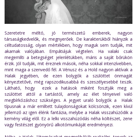
Szeretetre méltó, jó természetű emberek, nagyon
társaságkedvelők, és megnyerőek. De karakterükből hiányzik a
céltudatosság, olyan mértékben, hogy maguk sem tudják, mit
akarnak valójában. Empátiájuk végtelen. Ha valaki csak
megemlíti a betegséget jelenlétükben, máris a saját bőrükön
érzik. Jól tudják, mit éreznek mások, néha sokkal intenzívebben,
mint maga a szenvedő fél. A Vénusz és a Hold nagyon aktívak a
Halak jegyében, de ezen bolygók a szülöttet önmagát
kényeztetővé, még rapszodikusabbá és szeszélyesebbé teszik.
Látható, hogy ezek a hatások miként fosztják meg a
szülöttet attól a tartástól, amely az élet tényeivel való
megbírkózáshoz szükséges. A jegyet uraló bolygók a Halak
típusnak a már említett tulajdonságokat kölcsönzik, ezen kívül
jellemző az igen élénk fantázia, melybe a Halak visszahúzódik a
kemény világ elől. Ez a lelki visszahúzódás néha költészet, zene
vagy festészet gyönyörű alkotómunkáját eredményezi.
Néha, a Halak látomásaikat megpróbálják realizálni, terveik az