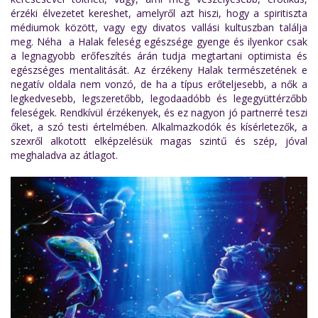
érzéki élvezetet kereshet, amelyről azt hiszi, hogy a spiritiszta
médiumok között, vagy egy divatos vallási kultuszban találja
meg. Néha a Halak feleség egészsége gyenge és ilyenkor csak
a legnagyobb erőfeszítés árán tudja megtartani optimista és
egészséges mentalitását. Az érzékeny Halak természetének e
negatív oldala nem vonzó, de ha a típus erőteljesebb, a nők a
legkedvesebb, legszeretőbb, legodaadóbb és legegyüttérzőbb
feleségek. Rendkívül érzékenyek, és ez nagyon jó partnerré teszi
őket, a szó testi értelmében. Alkalmazkodók és kísérletezők, a
szexről alkotott elképzelésük magas szintű és szép, jóval
meghaladva az átlagot.