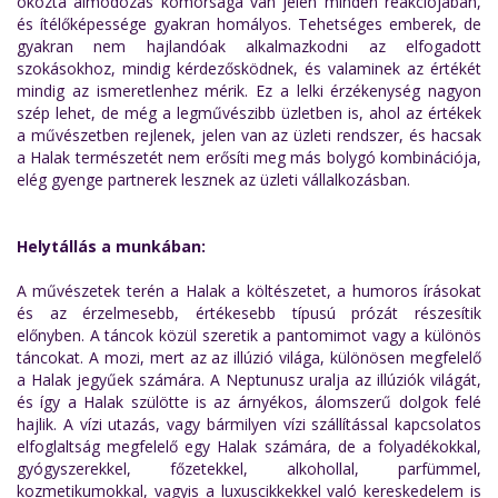
okozta álmodozás komorsága van jelen minden reakciójában,
és ítélőképessége gyakran homályos. Tehetséges emberek, de
gyakran nem hajlandóak alkalmazkodni az elfogadott
szokásokhoz, mindig kérdezősködnek, és valaminek az értékét
mindig az ismeretlenhez mérik. Ez a lelki érzékenység nagyon
szép lehet, de még a legművészibb üzletben is, ahol az értékek
a művészetben rejlenek, jelen van az üzleti rendszer, és hacsak
a Halak természetét nem erősíti meg más bolygó kombinációja,
elég gyenge partnerek lesznek az üzleti vállalkozásban.
Helytállás a munkában:
A művészetek terén a Halak a költészetet, a humoros írásokat
és az érzelmesebb, értékesebb típusú prózát részesítik
előnyben. A táncok közül szeretik a pantomimot vagy a különös
táncokat. A mozi, mert az az illúzió világa, különösen megfelelő
a Halak jegyűek számára. A Neptunusz uralja az illúziók világát,
és így a Halak szülötte is az árnyékos, álomszerű dolgok felé
hajlik. A vízi utazás, vagy bármilyen vízi szállítással kapcsolatos
elfoglaltság megfelelő egy Halak számára, de a folyadékokkal,
gyógyszerekkel, főzetekkel, alkohollal, parfümmel,
kozmetikumokkal, vagyis a luxuscikkekkel való kereskedelem is