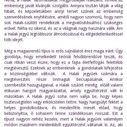
emberiség javát kívánják szolgálni. Annyira tisztán látják a világ
hibáit, és képzeletükben annyi tervet szőnek az emberiség
szenvedésének enyhítésére, amitől nagyon szomorú, hogy nem
sok Halak-szülött rendelkezik a megvalósításukhoz szükséges
erővel. Néha ez sikerül, és az a világnak nagy hasznára válik. Ám
a Halak jegyű legtöbbször álmodozással és elégedetlenkedéssel
tölti idejét.
Még a magasrendű típus is erős sajnálatot érez maga iránt. Úgy
gondolja, hogy emelkedett teóriái felsőbbrendűvé teszik, és
csak ritkán veszi észre, hogy ez a fajta életfelfogás felettébb
megtévesztő. Ezeknek az embereknek a gondolataik kifejezése
a közönségükkel változik. A Halak jegyűek számára a
megtévesztés része önmaguk becsapásának. Amikor
szembesítik hazugságaival, a Halak szülött mindig előáll valami
etikusan hangzó magyarázattal, amely együttérzést vált ki
másokban. A Halak jegyű soha nem vallja be, hogy képes
tisztességtelen vagy erkölcstelen tettre. Nagy hangsúlyt fektet a
helyes gondolkodásra, és mindenféle mesét előad, hogy
bebizonyítsa, ő sohasem tenne szándékosan rosszat. Ezt a
típust nagyon nehéz kezelni, mert a Halak jegyűek valamilyen
módon majdnem mindenkiből együttérzést váltanak ki. Az, aki