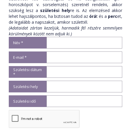
horoszkópot v. sorselemzés) szeretnél rendelni, akkor
szükség lesz a
születési hely
re is. Az elemzésed akkor
lehet hajszálpontos, ha biztosan tudod az
órá
t és a
perc
et,
de legalább a napszakot, amikor születtél.
(Adataidat zártan kezeljük, harmadik fél részére semmilyen
körülmények között nem adjuk ki.)
Név *
E-mail *
Születési dátum
*
Születési hely
Születési idő