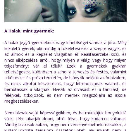
A Halak, mint gyermek:
A halak jegyű gyermeknek nagy lehetőségei vannak a jóra. Mély
lelkületű gyerek, aki mindig a tökéletesre és a szépre vágyik, és
az álmok és a képzelet világában él. Realitásérzéke kicsi, és
nincs elképzelése arról, hogy milyen a világ, vagy hogy milyen
teljesítményt vár el tőlük? Ezek a gyermekek gyakran
tehetségesek, különösen a zene, a tervezés és festés, valamint
a költészet és próza területén, de hiányzik belőlük az önbizalom,
és nincs alkotói késztetésük, hogy létrehozzanak valamit, és
bemutassák a világnak. Élvezik az olvasást és a tanulást, de
félénkek, titkolózók, és nem mernek megszólalni az iskolai
megbeszéléseken.
Nem bíznak saját képességeikben, és ha munkájuk bonyolulttá
válik, félre akarják dobni, attól félve, hogy kudarcot vallanak.
Mindig biztosak abban, hogy nem versenyezhetnek másokkal, a
kudarc okozta fájdalom összetöri őket, így inkább nem is