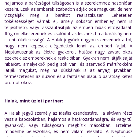
hajlamos a barátságot túlságosan is a szerelemhez hasonlóan
kezelni. Ezek az emberek szabadon adják oda magukat, de nem
vizsgálják meg a barátot realisztikusan. Lehetetlen
tökéletességet várnak el, amely sokszor emberileg nem is
teljesíthető, vagy visszautasítják az emberi hibák elfogadását.
Rögtön elkeserednek és csalódottak lesznek, ha a barátság nem
isteni tökéletességű. A Halak jegyűek nagyon szenvednek attól,
hogy nem képesek elégedettek lenni az emberi fajjal. A
Neptunusznak az életre gyakorolt hatása nagy zavart okoz
ezeknek az embereknek a reakcióiban. Gyakran nem látják saját
hibáikat, amelyekből pedig sok van, és szenvedő mártírokként
látják magukat, még ha dúskálnak is az anyagi javakban.
természetesen az illúzión és a fantázián alapuló barátság kétes
örömöt okoz.
Halak, mint üzleti partner:
A Halak jegyű személy az ideális csendestárs. Ha aktívan részt
vesz a kapcsolatban, hajlamos a határozatlanságra, és vagy túl
gyanakvó, vagy túlságosan megbízik másokban. Érzelmei
mindenbe beleszólnak, és nem valami éleslátó. A Neptunusz