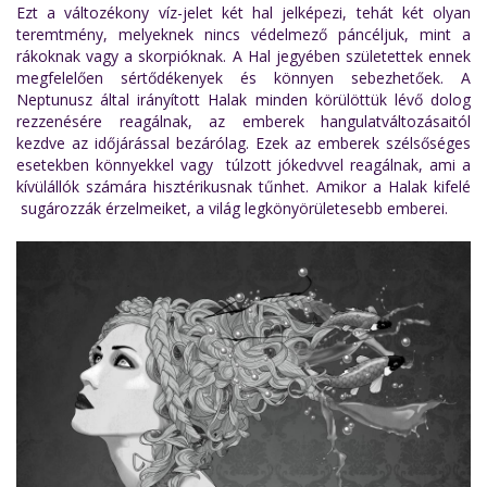
Ezt a változékony víz-jelet két hal jelképezi, tehát két olyan
teremtmény, melyeknek nincs védelmező páncéljuk, mint a
rákoknak vagy a skorpióknak. A Hal jegyében születettek ennek
megfelelően sértődékenyek és könnyen sebezhetőek. A
Neptunusz által irányított Halak minden körülöttük lévő dolog
rezzenésére reagálnak, az emberek hangulatváltozásaitól
kezdve az időjárással bezárólag. Ezek az emberek szélsőséges
esetekben könnyekkel vagy túlzott jókedvvel reagálnak, ami a
kívülállók számára hisztérikusnak tűnhet. Amikor a Halak kifelé
sugározzák érzelmeiket, a világ legkönyörületesebb emberei.