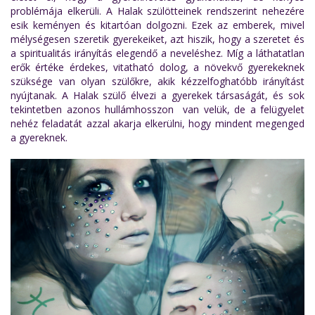
problémája elkerüli. A Halak szülötteinek rendszerint nehezére
esik keményen és kitartóan dolgozni. Ezek az emberek, mivel
mélységesen szeretik gyerekeiket, azt hiszik, hogy a szeretet és
a spiritualitás irányítás elegendő a neveléshez. Míg a láthatatlan
erők értéke érdekes, vitatható dolog, a növekvő gyerekeknek
szüksége van olyan szülőkre, akik kézzelfoghatóbb irányítást
nyújtanak. A Halak szülő élvezi a gyerekek társaságát, és sok
tekintetben azonos hullámhosszon van velük, de a felügyelet
nehéz feladatát azzal akarja elkerülni, hogy mindent megenged
a gyereknek.