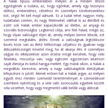
A halak típusú emberekben mélyen él a minden létező
egységének a tudata, az, hogy egónkat, amely egy bizonyos
időhöz, emberekhez, célokhoz és személyes törekvéseinkhez
köt, végül fel kell majd adnunk. Ez a tudat lehet nagyon mély,
tudattalan szinten, és nagy félelmeket válthat ki az illetőből és
ezért sok Halak ember kapaszkodik az életbe, az anyagi és
szociális biztonságba. Legbenső célja, ami felé halad, mégis az,
hogy olyan valóságot éljen át, amely mélyen benne létezik, ezt
szeretné megtalálni, átélni. Ennek a valóságnak legtöbbször
kevés köze van az illető hétköznapi céljaihoz és gyakran nagy
áldozatkészséget követel meg, ha át akarja élni. A személyes
vágyai és elképzelései azon érzése mögé kerülnek, hogy neki
feladata, missziója van, vagy egészen egyszerűen kitartson
saját életútja és belső hangja mellett. Egy másik síkon, a Halak a
megváltás keresése, amely a nagy vallásalapítók életútjában
kifejezésre is jutott. Akinek erősen hat a Halak jegye, az mélyen
együtt érez minden szenvedő teremtménnyel. A szenvedéssel
szembeni nyitottság és a vele való azonosulás egyebek között
oda vezethet, hogy vagy megmentő válik belőle vagy áldozat.