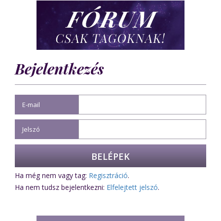
Bejelentkezés
E-mail
Jelszó
Ha még nem vagy tag:
Regisztráció
.
Ha nem tudsz bejelentkezni:
Elfelejtett jelszó
.