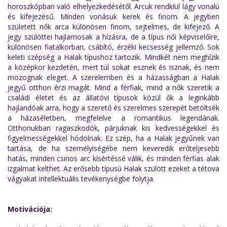
horoszkópban való elhelyezkedésétől. Arcuk rendkíül lágy vonalú
és kifejezésű. Minden vonásuk kerek és finom. A jegyben
született nők arca különösen finom, sejtelmes, de kifejező. A
jegy szülöttei hajlamosak a hízásra, de a típus női képviselőire,
különösen fiatalkorban, csábító, érzéki kecsesség jellemző. Sok
keleti szépség a Halak típushoz tartozik. Mindkét nem meghízik
a középkor kezdetén, mert túl sokat esznek és isznak, és nem
mozognak eleget. A szerelemben és a házasságban a Halak
jegyű otthon érzi magát. Mind a férfiak, mind a nők szeretik a
családi életet és az állatövi típusok közül ők a leginkább
hajlandóak arra, hogy a szerető és szerelmes szerepét betöltsék
a házaséletben, megfelelve a romantikus legendának.
Otthonukban ragaszkodók, párjuknak kis kedvességekkel és
figyelmességekkel hódolnak. Ez szép, ha a Halak jegyűnek van
tartása, de ha személyiségébe nem keveredik erőteljesebb
hatás, minden csinos arc kísértéssé válik, és minden férfias alak
izgalmat kelthet. Az erősebb típusú Halak szülött ezeket a tétova
vágyakat intellektuális tevékenységbe folytja.
Motivációja: