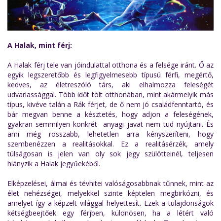
A Halak, mint férj:
A Halak férj tele van jóindulattal otthona és a felsége iránt. Ő az
egyik legszeretőbb és legfigyelmesebb típusú férfi, megértő,
kedves, az életreszóló társ, aki elhalmozza feleségét
udvariassággal. Több időt tölt otthonában, mint akármelyik más
típus, kivéve talán a Rák férjet, de ő nem jó családfenntartó, és
bár megvan benne a késztetés, hogy adjon a feleségének,
gyakran semmilyen konkrét anyagi javat nem tud nyújtani. És
ami még rosszabb, lehetetlen arra kényszeríteni, hogy
szembenézzen a realitásokkal. Ez a realitásérzék, amely
túlságosan is jelen van oly sok jegy szülötteinél, teljesen
hiányzik a Halak jegyűekéből.
Elképzelései, álmai és tévhitei valóságosabbnak tűnnek, mint az
élet nehézségei, melyekkel szinte képtelen megbirkózni, és
amelyet így a képzelt világgal helyettesít. Ezek a tulajdonságok
kétségbeejtőek egy férjben, különösen, ha a létért való