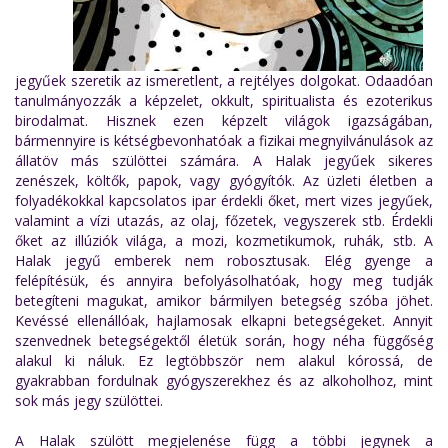
jegyűek szeretik az ismeretlent, a rejtélyes dolgokat. Odaadóan
tanulmányozzák a képzelet, okkult, spiritualista és ezoterikus
birodalmat. Hisznek ezen képzelt világok igazságában,
bármennyire is kétségbevonhatóak a fizikai megnyilvánulások az
állatöv más szülöttei számára. A Halak jegyűek sikeres
zenészek, költők, papok, vagy gyógyítók. Az üzleti életben a
folyadékokkal kapcsolatos ipar érdekli őket, mert vizes jegyűek,
valamint a vízi utazás, az olaj, főzetek, vegyszerek stb. Érdekli
őket az illúziók világa, a mozi, kozmetikumok, ruhák, stb. A
Halak jegyű emberek nem robosztusak. Elég gyenge a
felépítésük, és annyira befolyásolhatóak, hogy meg tudják
betegíteni magukat, amikor bármilyen betegség szóba jöhet.
Kevéssé ellenállóak, hajlamosak elkapni betegségeket. Annyit
szenvednek betegségektől életük során, hogy néha függőség
alakul ki náluk. Ez legtöbbször nem alakul kórossá, de
gyakrabban fordulnak gyógyszerekhez és az alkoholhoz, mint
sok más jegy szülöttei.
A Halak szülött megjelenése függ a többi jegynek a