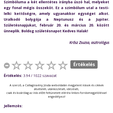
Szimbóluma a két ellentétes irányba úszó hal, melyeket
egy fonal mégis összeköt. Ez a szimbólum utal a testi-
lelki kettőségre, amely ugyanakkor egységet alkot.
Uralkodó bolygója a Neptunusz és a Jupiter.
Születésnapjukat, február 20. és március 20. között
ünneplik. Boldog születésnapot Kedves Halak!
Krősz Zsuzsa, asztrológus
Értékelés
Értékelés:
3.94
/ 1022
szavazat
A szerző, a Csillagösvény Jósda weboldalán megjelent írások és cikkek
átvételét, utánközlését, idézését,
csak és kizárólag az írás előtt feltünetett elérési linkes forrásmegjelöléssel
engedélyezi!
Jellemzés: