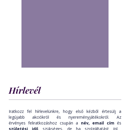
Hírlevél
Iratkozz fel hírlevelünkre, hogy első kézből értesülj a
legújabb akciókról és nyereményjátékokról. Az
érvényes feliratkozáshoz csupán a
név,
email cím
és
születési idő
szükséges, de ha szolgáltatást (pl.