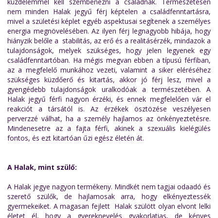
küzdelemmel kell szembenézni a családnak. Természetesen
nem minden Halak jegyű férj képtelen a családfenntartásra,
mivel a születési képlet egyéb aspektusai segítenek a személyes
energia megnövelésében. Az ilyen férj legnagyobb hibája, hogy
hiányzik belőle a stabilitás, az erő és a realitásérzék, mindazok a
tulajdonságok, melyek szükséges, hogy jelen legyenek egy
családfenntartóban. Ha mégis megvan ebben a típusú férfiban,
az a megfelelő munkához vezeti, valamint a siker eléréséhez
szükséges küzdőerő és kitartás, akkor jó férj lesz, mivel a
gyengédebb tulajdonságok uralkodóak a természetében. A
Halak jegyű férfi nagyon érzéki, és ennek megfelelően vár el
reakciót a társától is. Az érzékek ösztözése veszélyesen
perverzzé válhat, ha a személy hajlamos az önkényeztetésre.
Mindenesetre az a fajta férfi, akinek a szexuális kielégülés
fontos, és ezt kitartóan űzi egész életén át.
A Halak, mint szülő:
A Halak jegye nagyon termékeny. Mindkét nem tagjai odaadó és
szerető szülők, de hajlamosak arra, hogy elkényeztessék
gyermekeiket. A magasan fejlett Halak szülött olyan elvont lelki
életet él, hogy a gyereknevelés gyakorlatias, de kényes