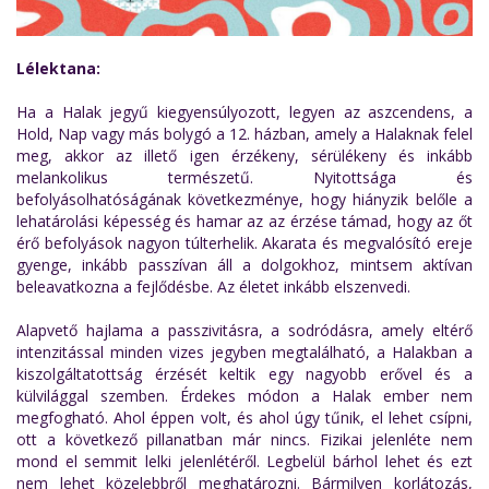
Lélektana:
Ha a Halak jegyű kiegyensúlyozott, legyen az aszcendens, a
Hold, Nap vagy más bolygó a 12. házban, amely a Halaknak felel
meg, akkor az illető igen érzékeny, sérülékeny és inkább
melankolikus természetű. Nyitottsága és
befolyásolhatóságának következménye, hogy hiányzik belőle a
lehatárolási képesség és hamar az az érzése támad, hogy az őt
érő befolyások nagyon túlterhelik. Akarata és megvalósító ereje
gyenge, inkább passzívan áll a dolgokhoz, mintsem aktívan
beleavatkozna a fejlődésbe. Az életet inkább elszenvedi.
Alapvető hajlama a passzivitásra, a sodródásra, amely eltérő
intenzitással minden vizes jegyben megtalálható, a Halakban a
kiszolgáltatottság érzését keltik egy nagyobb erővel és a
külvilággal szemben. Érdekes módon a Halak ember nem
megfogható. Ahol éppen volt, és ahol úgy tűnik, el lehet csípni,
ott a következő pillanatban már nincs. Fizikai jelenléte nem
mond el semmit lelki jelenlétéről. Legbelül bárhol lehet és ezt
nem lehet közelebbről meghatározni. Bármilyen korlátozás,