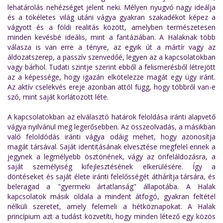
lehatárolás nehézséget jelent neki. Mélyen nyugvó nagy ideálja
és a tökéletes világ utáni vágya gyakran szakadékot képez a
vágyott és a földi realitás között, amelyben természetesen
minden kevésbé ideális, mint a fantáziában. A Halaknak több
válasza is van erre a tényre, az egyik út a mártír vagy az
áldozatszerep, a passzív szenvedőé, legyen az a kapcsolatokban
vagy bárhol. Tudati szintje szerint ebből a felismerésből létrejött
az a képessége, hogy igazán elkötelezze magát egy ügy iránt.
Az aktív cselekvés ereje azonban attól függ, hogy többről van-e
szó, mint saját korlátozott léte.
A kapcsolatokban az elválasztó határok feloldása iránti alapvető
vágya nyilvánul meg legerősebben. Az összeolvadás, a másikban
való feloldódás iránti vágya odáig mehet, hogy azonosítja
magát társával. Saját identitásának elvesztése megfelel ennek a
jegynek a legmélyebb ösztönének, vágy az önfeláldozásra, a
saját személyiség kifejlesztésének elkerülésére. Így a
döntéseket és saját élete iránti felelősségét áthárítja társára, és
beleragad a "gyermeki ártatlanság" állapotába. A Halak
kapcsolatok másik oldala a mindent átfogó, gyakran feltétel
nélküli szeretet, amely felemeli a hétköznapokat. A Halak
princípium azt a tudást közvetíti, hogy minden létező egy közös