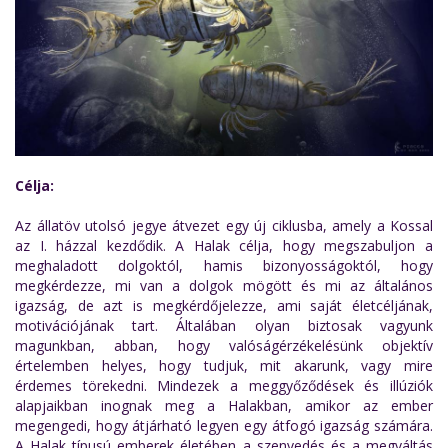
Célja:
Az állatöv utolsó jegye átvezet egy új ciklusba, amely a Kossal
az I. házzal kezdődik. A Halak célja, hogy megszabuljon a
meghaladott dolgoktól, hamis bizonyosságoktól, hogy
megkérdezze, mi van a dolgok mögött és mi az általános
igazság, de azt is megkérdőjelezze, ami saját életcéljának,
motivációjának tart. Általában olyan biztosak vagyunk
magunkban, abban, hogy valóságérzékelésünk objektív
értelemben helyes, hogy tudjuk, mit akarunk, vagy mire
érdemes törekedni. Mindezek a meggyőződések és illúziók
alapjaikban inognak meg a Halakban, amikor az ember
megengedi, hogy átjárható legyen egy átfogó igazság számára.
A Halak típusú emberek életében a szenvedés és a megváltás